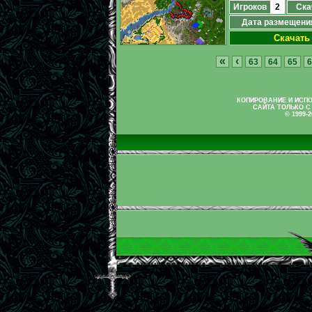
Игроков
2
Ска
Дата размещени
Скачать
«
‹
63
64
65
6
КОПИРОВАНИЕ И ИСП
САЙТА ТОЛЬКО С
© 1999-