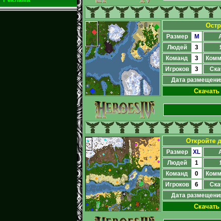
Остр
Размер
M
Людей
3
Команд
3
Комм
Игроков
3
Ска
Дата размещени
Скачать
Откройте д
Размер
XL
Людей
1
Команд
0
Комм
Игроков
6
Ска
Дата размещени
Скачать