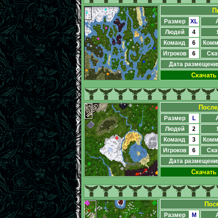
П
Размер
XL
Людей
4
Команд
6
Комм
Игроков
6
Ска
Дата размещени
Скачать
После
Размер
L
Людей
2
Команд
3
Комм
Игроков
6
Ска
Дата размещени
Скачать
Посм
Размер
M