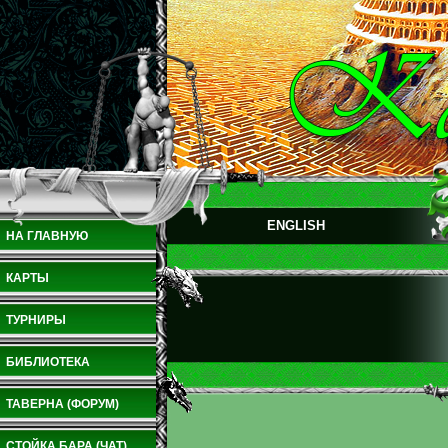
ENGLISH
НА ГЛАВНУЮ
КАРТЫ
ТУРНИРЫ
БИБЛИОТЕКА
ТАВЕРНА (ФОРУМ)
СТОЙКА БАРА (ЧАТ)