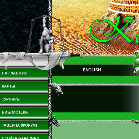
ENGLISH
НА ГЛАВНУЮ
КАРТЫ
ТУРНИРЫ
БИБЛИОТЕКА
ТАВЕРНА (ФОРУМ)
СТОЙКА БАРА (ЧАТ)