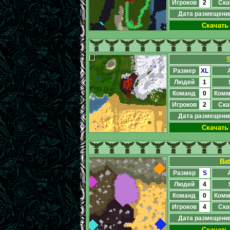
Игроков
2
Ска
Дата размещени
Скачать
S
Размер
XL
Людей
1
Команд
0
Комм
Игроков
2
Ска
Дата размещени
Скачать
Bat
Размер
S
Людей
4
Команд
0
Комм
Игроков
4
Ска
Дата размещени
Скачать