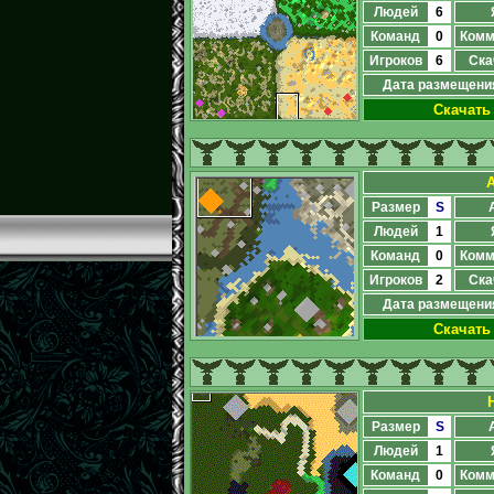
Людей
6
Команд
0
Комм
Игроков
6
Ска
Дата размещени
Скачать
A
Размер
S
Людей
1
Команд
0
Комм
Игроков
2
Ска
Дата размещени
Скачать
Размер
S
Людей
1
Команд
0
Комм