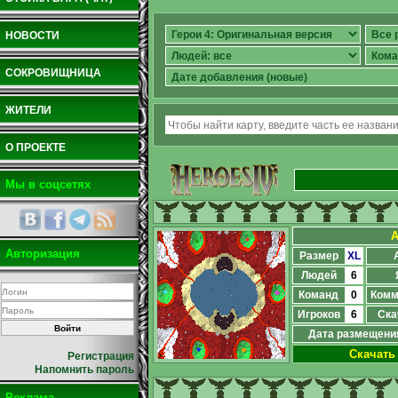
НОВОСТИ
СОКРОВИЩНИЦА
ЖИТЕЛИ
О ПРОЕКТЕ
Мы в соцсетях
A
Авторизация
Размер
XL
Людей
6
Команд
0
Комм
Игроков
6
Ска
Дата размещени
Скачать
Регистрация
Напомнить пароль
Реклама