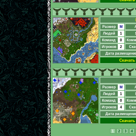
Размер
M
Людей
1
Команд
0
Комм
Игроков
2
Ска
Дата размещени
Скачать
Размер
M
Людей
1
Команд
0
Комм
Игроков
4
Ска
Дата размещени
Скачать
1
2
3
4