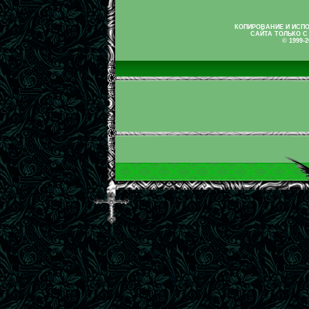
КОПИРОВАНИЕ И ИСП
САЙТА ТОЛЬКО С
© 1999-