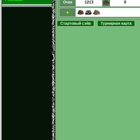
Очки
1213
0
+
Стартовый сэйв
Турнирная карта