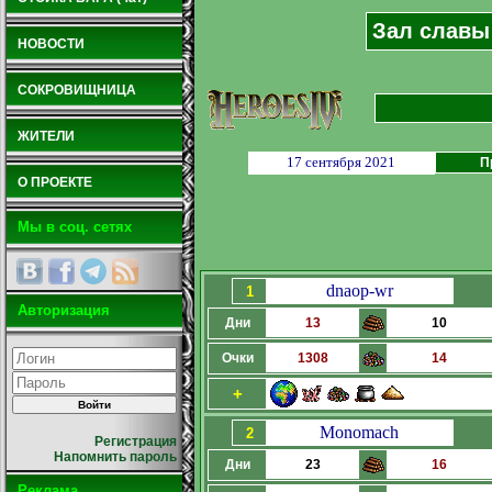
Зал славы 
НОВОСТИ
СОКРОВИЩНИЦА
ЖИТЕЛИ
17 сентября 2021
П
О ПРОЕКТЕ
Мы в соц. сетях
dnaop-wr
1
Авторизация
Дни
13
10
Очки
1308
14
+
Monomach
2
Регистрация
Напомнить пароль
Дни
23
16
Реклама