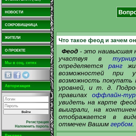
Вопр
НОВОСТИ
СОКРОВИЩНИЦА
ЖИТЕЛИ
Что такое феод и зачем о
Феод
- это наивысшая 
О ПРОЕКТЕ
участвуя в
турнир
Мы в соц. сетях
определяется
ранг
жит
возможностей при у
возможность покупать
Авторизация
уровней, и т. д. Подр
правилах
оффлайн-тур
увидеть на карте феод
выиграли, на контин
отображается в виде
Регистрация
отмечен Вашим
гербом
.
Напомнить пароль
Реклама