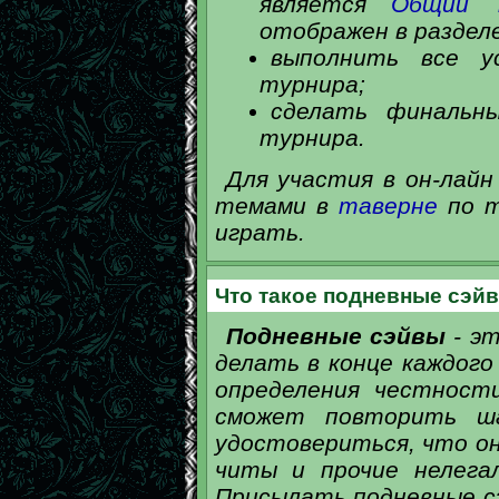
является
Общий Т
отображен в разделе
выполнить все у
турнира;
сделать финальн
турнира.
Для участия в он-лайн
темами в
таверне
по т
играть.
Что такое подневные сэйв
Подневные сэйвы
- эт
делать в конце каждого
определения честност
сможет повторить ш
удостовериться, что он
читы и прочие нелега
Присылать подневные с