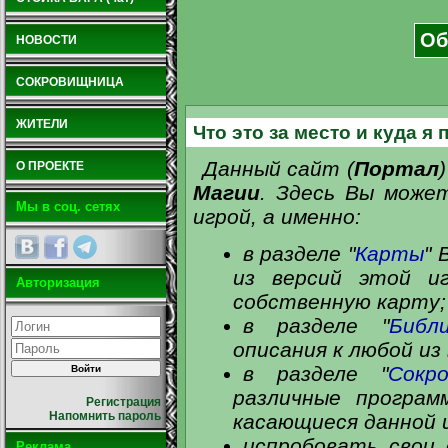
Об
НОВОСТИ
СОКРОВИЩНИЦА
ЖИТЕЛИ
Что это за место и куда я 
Данный сайт (
Портал
О ПРОЕКТЕ
Магии
. Здесь Вы може
Мы в соц. сетях
игрой, а именно:
в разделе "
Карты
" 
из версий этой и
Авторизация
собственную карту;
в разделе "
Библ
описания к любой из
в разделе "
Сокр
различные програм
Регистрация
Напомнить пароль
касающиеся данной 
испробовать свои 
Реклама