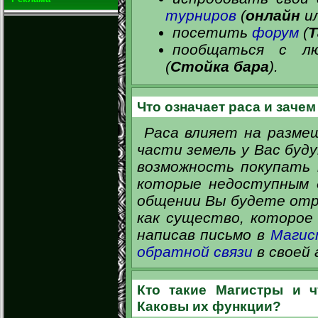
турниров
(
онлайн
и
посетить
форум
(
Т
пообщаться с л
(
Стойка бара
).
Что означает раса и зачем
Раса влияет на разме
части земель у Вас буд
возможность покупать
которые недоступным д
общении Вы будете отр
как существо, которое
написав письмо в
Маги
обратной связи
в своей 
Кто такие Магистры и ч
Каковы их функции?