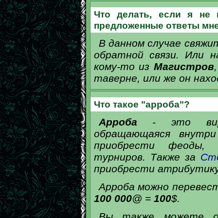
Что делать, если я не
предложенные ответы мне
В данном случае свяжи
обратной связи. Или
кому-то из
Магистров
таверне, или же он нахо
Что такое "арроба"?
Арроба
- это вирту
обращающаяся внутр
приобрести феоды,
турниров. Также за
Ст
приобрести атрибутику
Арроба можно перевест
100 000
@ =
100
$.
Вы также можете о