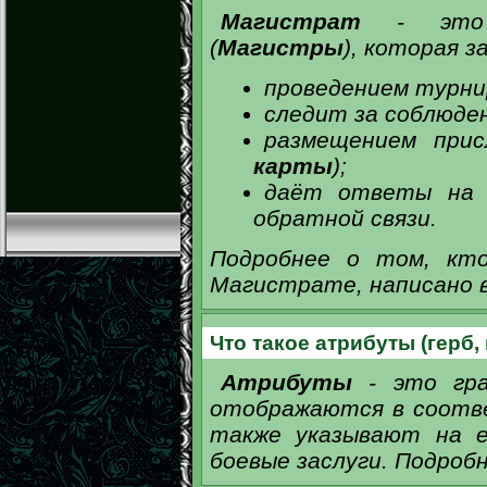
Магистрат
- это к
(
Магистры
), которая з
проведением турни
следит за соблюде
размещением при
карты
);
даёт ответы на в
обратной связи.
Подробнее о том, кт
Магистрате, написано в
Что такое атрибуты (герб,
Атрибуты
- это гра
отображаются в соотв
также указывают на е
боевые заслуги. Подроб