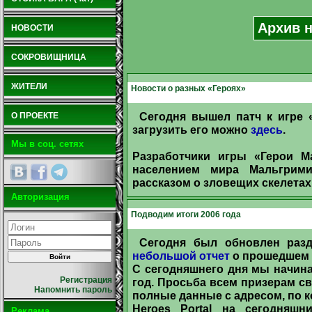
Архив н
НОВОСТИ
СОКРОВИЩНИЦА
ЖИТЕЛИ
Новости о разных «Героях»
Сегодня вышел патч к игре «H
О ПРОЕКТЕ
загрузить его можно
здесь
.
Мы в соц. сетях
Разработчики игры «Герои М
населением мира Мальгрими
рассказом о зловещих скелетах
Авторизация
Подводим итоги 2006 года
Сегодня был обновлен раз
небольшой отчет
о прошедшем 2
С сегодняшнего дня мы начина
Регистрация
год. Просьба всем призерам с
Напомнить пароль
полные данные с адресом, по 
Heroes Portal на сегодняшн
Реклама