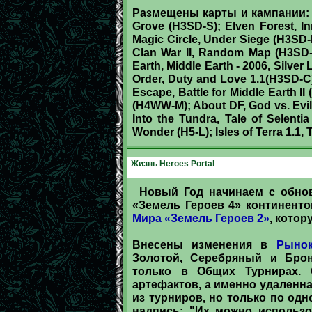
Размещены карты и кампании: Wi
Grove (H3SD-S); Elven Forest, In
Magic Circle, Under Siege (H3SD-M
Clan War II, Random Map (H3SD-L
Earth, Middle Earth - 2006, Silve
Order, Duty and Love 1.1(H3SD-
Escape, Battle for Middle Earth 
(H4WW-M); About DF, God vs. Evi
Into the Tundra, Tale of Selentia
Wonder (H5-L); Isles of Terra 1.1, 
Жизнь Heroes Portal
Новый Год начинаем с обно
«Земель Героев 4» континент
Мира «Земель Героев 2»
, кото
Внесены изменения в
Рынок
Золотой, Серебряный и Бро
только в Общих Турнирах. 
артефактов, а именно удаленн
из турниров, но только по одн
надпись: "Их можно использо