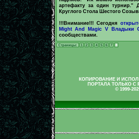
артефакту за один турнир."
Круглого Стола Шестого Созыв
!!!Внимание!!! Сегодня
открыт
Might And Magic V Владыки 
сообществами.
Страницы:
1
2
3
4
5
6
7
8
КОПИРОВАНИЕ И ИСПОЛ
ПОРТАЛА ТОЛЬКО С
© 1999-2