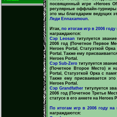
посвященный игре «Heroes Of
регулярные оффлайн-турниры п
это мы благодарим ведущих э
Леди Ennaxamoun
.
Итак,
по итогам игр в 2006 году
награждаются:
Сэр Leosan
титулуется звание
2006 год (Почетное Первое М
Heroes Portal, Статуэткой Орк
Portal. Также ему присваивается
Heroes Portal.
Сэр Sub-Zero
титулуется звание
(Почетное Второе Место) и н
Portal, Статуэткой Орка с пам
Также ему присваивается это
Heroes Portal.
Сэр Grandfather
титулуется зва
2006 год (Почетное Третье Мес
статусе в его анкете на Heroes Po
По итогам игр в 2006 году на 
награждаются: