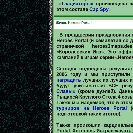
«Гладиаторы»
произведена з
этом составе
Сэр Spy
.
Жизнь Heroes Portal
В преддверии празднования 
Heroes Portal (и семилетия со
страничкой heroes3maps.
«Королевских Игр». Это оффл
кампаний к играм серии «Heroes
Сегодня подведены результа
2006 году и мы приступили 
наградить
лучших из лучших иг
будут учитываться ВСЕ рез
Славы»
(кроме дуэлей). Данн
Рыцарей Круглого Стола 4 созыв
Также мы надеемся, что в это
турниров на Heroes Portal
(с
подготовкой таких итогов).
Также произошли кардинальн
Portal. Хотелось бы рассказать