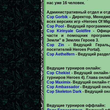
нас уже 16 человек.
Административный отдел и отде
Сэр Gorbik
– Директор, Менедж
всех версиях игр «Heroes Of Mig
Сэр Pool
- Ведущий программис
Сэр Kirinyale Goldfire
- Офици
части и помощник программ
Земли" в Землях Героев 3.
Сэр Zin
- Ведущий Геральд
посетителей Heroes Portal).
Сэр Aethelfern
- Ведущий раздел
Ведущие турниров онлайн:
Сэр Chekist
- Ведущий онлайн-
турниров Heroes 4). Глава онла
Сэр Maximix
- Ведущий онлайн-т
Сэр Ambassador
- Ведущий онл
Сэр Skeleton Dark
- Ведущий он
Ведущие турниров оффлайн:
Леди Ennaxamoun
- Ведущий оф