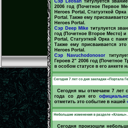
Сэр Leosan
титулуется звание
2006 год (Почетное Первое М
Heroes Portal, Статуэткой Орк
Portal. Также ему присваивается
Heroes Portal.
Сэр Deep Mike
титулуется зван
год (Почетное Второе Место) 
Portal, Статуэткой Орка с пам
Также ему присваивается это
Heroes Portal.
Сэр Navuchodonosor
титулуе
Героев 2" 2006 год (Почетное 
в особом статусе в его анкете на
Сегодня 7 лет со дня закладки «Портала Г
Сегодня мы отмечаем 7 лет с
года со дня его
официально
отметить это событие в нашей
Небольшие изменения в разделе «Кланы».
Сегодня произошли небольш