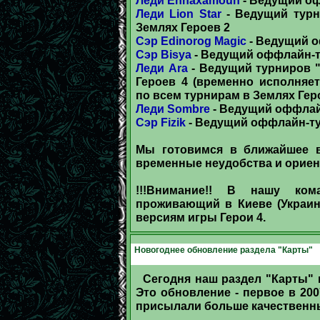
Леди Lion Star
- Ведущий турни
Землях Героев 2
Сэр Edinorog Magic
- Ведущий о
Сэр Bisya
- Ведущий оффлайн-т
Леди Ara
- Ведущий турниров "C
Героев 4 (временно исполняе
по всем турнирам в Землях Геро
Леди Sombre
- Ведущий оффлай
Сэр Fizik
- Ведущий оффлайн-ту
Мы готовимся в ближайшее 
временные неудобства и ориен
!!!Внимание!! В нашу ком
проживающий в Киеве (Украин
версиям игры Герои 4.
Новогоднее обновление раздела "Карты"
Сегодня наш раздел "Карты"
Это обновление - первое в 200
присылали больше качественны