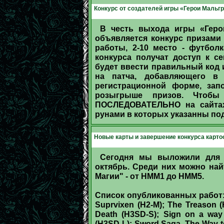
Конкурс от создателей игры «Герои Мальгр
В честь выхода игры «Геро
объявляется конкурс призами 
работы, 2-10 место - футбол
конкурса получат доступ к с
будет ввести правильный код и
на патча, добавляющего в
регистрационной форме, зап
розыгрыше призов. Чтоб
ПОСЛЕДОВАТЕЛЬНО на сайтах
рунами в которых указанны под
Новые карты и завершение конкурса карто
Сегодня мы выложили для 
октябрь. Среди них можно най
Магии" - от НММ1 до НММ5.
Список опубликованных работ: 
Suprvixen (H2-M); The Treason (H
Death (H3SD-S); Sign on a way 
(H3SD-L); Sword Saga, The Way t