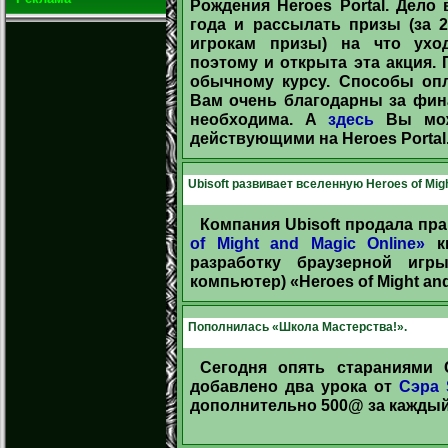
Рождения Heroes Portal. Дело
года и рассылать призы (за 
игрокам призы) на что ухо
поэтому и открыта эта акция. 
обычному курсу. Способы оп
Вам очень благодарны за фин
необходима. А
здесь
Вы може
действующими на Heroes Portal
Ubisoft развивает вселенную Heroes of Migh
Компания Ubisoft продала пр
of Might and Magic Online»
ки
разработку браузерной игр
компьютер) «Heroes of Might an
Пополнилась «Школа Мастерства!».
Сегодня опять стараниями
добавлено два урока от
Сэра 
дополнительно 500@ за каждый