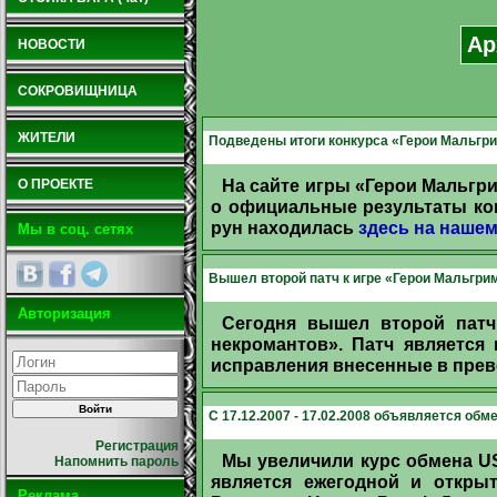
Ар
НОВОСТИ
СОКРОВИЩНИЦА
ЖИТЕЛИ
Подведены итоги конкурса «Герои Мальгри
На сайте игры «Герои Мальгр
О ПРОЕКТЕ
о официальные результаты кон
рун находилась
здесь на наше
Мы в соц. сетях
Вышел второй патч к игре «Герои Мальгрим
Авторизация
Сегодня вышел второй патч
некромантов». Патч является
исправления внесенные в прев
С 17.12.2007 - 17.02.2008 объявляется об
Регистрация
Мы увеличили курс обмена US
Напомнить пароль
является ежегодной и откры
Реклама