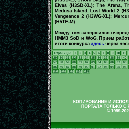
Elves (H3SD-XL); The Arena, Th
Medusa Island, Lost World 2 (H
Vengeance 2 (H3WG-XL); Mercur
(H5TE-M).
Между тем завершился очередн
НММ3 SoD и WoG. Прием работ 
итоги конкурса
здесь
через нес
Страницы:
1
2
3
4
5
6
7
8
9
10
11
29
30
31
32
33
34
35
36
37
38
39
40
57
58
59
60
61
62
63
64
65
66
67
68
85
86
87
88
89
90
91
92
93
94
95
96
111
112
113
114
115
КОПИРОВАНИЕ И ИСПОЛ
ПОРТАЛА ТОЛЬКО С
© 1999-2