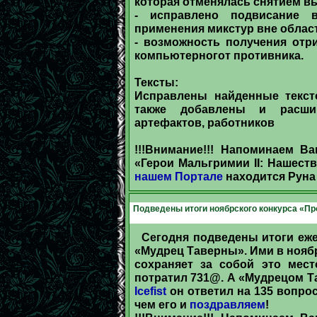
которая отменялась снятием вы
- исправлено подвисание 
применения микстур вне облас
- возможность получения отр
компьютерногот противника.
Тексты:
Исправлены найденные текст
также добавлены и расшир
артефактов, работников
!!!Внимание!!! Напоминаем В
«Герои Мальгримии II: Нашест
нашем Портале
находится Рун
Подведены итоги ноябрского конкурса «Пр
Сегодня подведены итоги еж
«Мудрец Таверны». Ими в нояб
сохраняет за собой это мест
потратил 731@. А «Мудрецом Т
Icefist
он ответил на 135 вопро
чем его и
поздравляем
!