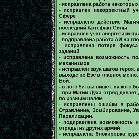
- исправлена работа некоторы
- исправлен некорректный уч
Сфере
- исправлено действие Магич
последний Артефакт Силы
- исправлен учет энергетики п
- подправлена работа АИ на гл
- исправлена потеря фокуса
заданий
- исправлена возможность по
механизмов
- исправлен звук шагов героя,
выходе по Esc в главное меню.
Бой:
- в логе битвы пишет, на кого
- при Магии Духа отряд делает
по разным целям
- исправлены ошибки в рабо
Отравление, Зомбирование, Ув
Парализации.
- подправлена возможность н
отряды из других армий
- исправлена блокировка кур