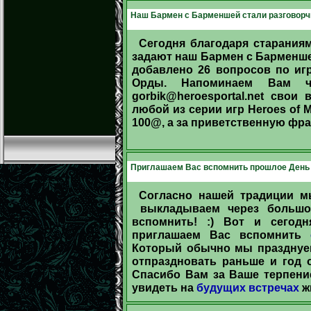
Наш Бармен с Барменшей стали разговорчи
Сегодня благодаря старани
задают наш Бармен с Барменше
добавлено 26 вопросов по игр
Орды. Напоминаем Вам ч
gorbik@heroesportal.net
свои в
любой из серии игр Heroes of 
100@, а за приветственную фра
Приглашаем Вас вспомнить прошлое День 
Согласно нашей традиции мы
выкладываем через большо
вспомнить! :) Вот и сегод
приглашаем Вас вспомнить
Который обычно мы празднуем
отпраздновать раньше и год 
Спасибо Вам за Ваше терпени
увидеть на
будущих встречах
жи