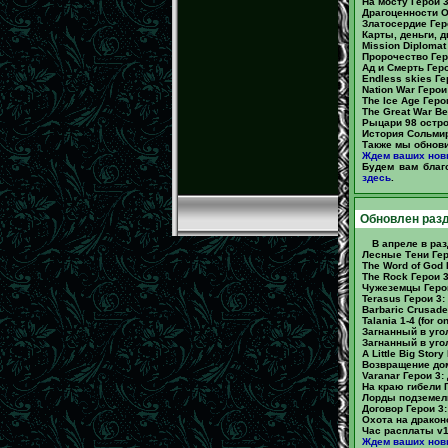
На мосту Герои 3
Драгоценности О
Златосердие Гер
Карты, деньги, д
Mission Diplomat
Пророчество Гер
Ад и Смерть Геро
Endless skies Ге
Nation War Герои
The Ice Age Геро
The Great War B
Рыцари 98 остро
История Сольмир
Также мы обнови
Ждем ваших нов
Будем вам благ
здесь
.
Обновлен разд
В апреле в ра
Лесные Тени Гер
The Word of God
The Rock Герои 
Чужеземцы Герои
Terasus Герои 3
Barbaric Crusade
Talania 1-4 (for 
Загнанный в угол
Загнанный в угол
A Little Big Stor
Возвращение дом
Varanar Герои 3:
На краю гибели Г
Лорды подземели
Договор Герои 3
Охота на драконо
Час расплаты v1.
Ждем ваших нов