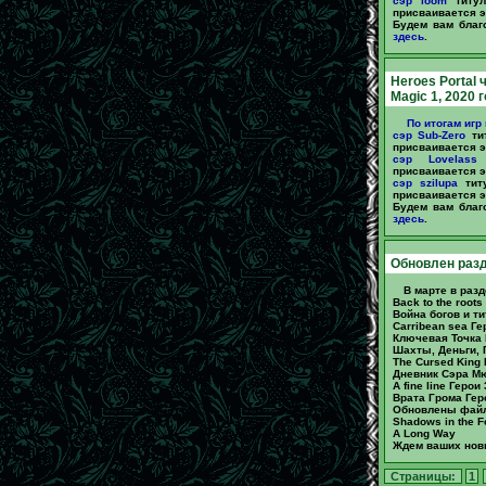
сэр loom
титул
присваивается эт
Будем вам благ
здесь
.
Heroes Portal 
Magic 1, 2020 
По итогам игр 
сэр Sub-Zero
тит
присваивается эт
сэр Lovelass
т
присваивается эт
сэр szilupa
титу
присваивается эт
Будем вам благ
здесь
.
Обновлен разд
В марте в раз
Back to the root
Война богов и ти
Carribean sea Ге
Ключевая Точка 
Шахты, Деньги, П
The Cursed King
Дневник Сэра Мю
A fine line Геро
Врата Грома Гер
Обновлены файл
Shadows in the F
A Long Way
Ждем ваших нов
Страницы:
1