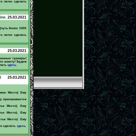
о легко сделать
ine.
25.03.2021
(чуть более 1000
о легко сделать
25.03.2021
ранные турниры!
го анкету! Будем
елать
здесь
.
d
25.03.2021
рвое Место) Ему
му присваивается
тье Место). Ему
тье Место). Ему
тье Место). Ему
ко сделать
здесь
.