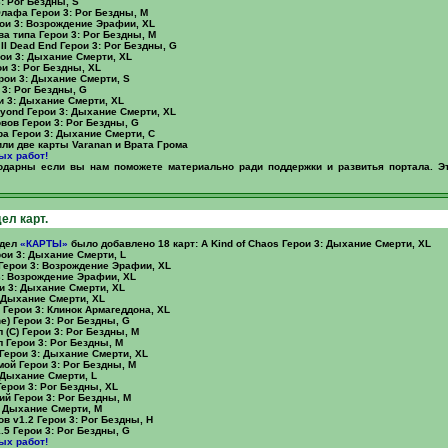
: Рог Бездны, S
лафа Герои 3: Рог Бездны, M
ои 3: Возрождение Эрафии, XL
ва типа Герои 3: Рог Бездны, M
 II Dead End Герои 3: Рог Бездны, G
ои 3: Дыхание Смерти, XL
и 3: Рог Бездны, XL
рои 3: Дыхание Смерти, S
 3: Рог Бездны, G
и 3: Дыхание Смерти, XL
eyond Герои 3: Дыхание Смерти, XL
вов Герои 3: Рог Бездны, G
а Герои 3: Дыхание Смерти, C
ли две карты Varanan и Врата Грома
ых работ!
одарны если вы нам поможете материально ради поддержки и развитья портала. Эт
ел карт.
здел
«КАРТЫ»
было добавлено 18 карт: A Kind of Chaos Герои 3: Дыхание Смерти, XL
ои 3: Дыхание Смерти, L
 Герои 3: Возрождение Эрафии, XL
3: Возрождение Эрафии, XL
 3: Дыхание Смерти, XL
: Дыхание Смерти, XL
 Герои 3: Клинок Армагеддона, XL
one) Герои 3: Рог Бездны, G
 (С) Герои 3: Рог Бездны, M
 Герои 3: Рог Бездны, M
y Герои 3: Дыхание Смерти, XL
ой Герои 3: Рог Бездны, M
 Дыхание Смерти, L
ерои 3: Рог Бездны, XL
й Герои 3: Рог Бездны, M
: Дыхание Смерти, M
в v1.2 Герои 3: Рог Бездны, H
5 Герои 3: Рог Бездны, G
ых работ!