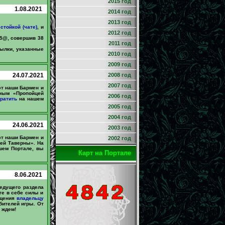
2015 год
1.08.2021
2014 год
2013 год
стойкой (чате)
, и
2012 год
35@, совершив 38
2011 год
сылки, указанные
2010 год
2009 год
24.07.2021
2008 год
2007 год
ют наши Бармен и
ным «Пропойцей
2006 год
ратить
на нашем
2005 год
2004 год
24.06.2021
2003 год
ют наши Бармен и
2002 год
ей Таверны». На
ем Портале, вы
Карт на Портале
8.06.2021
едущего раздела
те в себе силы и
бщения
владельцу
бителей игры. От
 ждем!