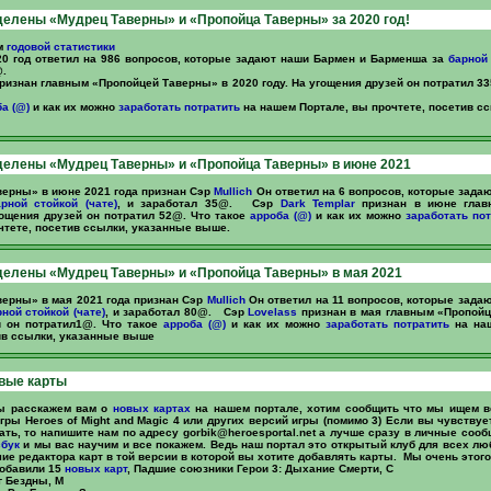
елены «Мудрец Таверны» и «Пропойца Таверны» за 2020 год!
м
годовой статистики
0 год ответил на 986 вопросов, которые задают наши Бармен и Барменша за
барной 
.
ризнан главным «Пропойцей Таверны» в 2020 году. На угощения друзей он потратил 3
а (@)
и как их можно
заработать
потратить
на нашем Портале, вы прочтете, посетив с
делены «Мудрец Таверны» и «Пропойца Таверны» в июне 2021
ерны» в июне 2021 года признан Сэр
Mullich
Он ответил на 6 вопросов, которые зада
арной стойкой (чате)
, и заработал 35@. Сэр
Dark Templar
признан в июне глав
ощения друзей он потратил 52@. Что такое
арроба (@)
и как их можно
заработать
пот
чтете, посетив ссылки, указанные выше.
елены «Мудрец Таверны» и «Пропойца Таверны» в мая 2021
ерны» в мая 2021 года признан Сэр
Mullich
Он ответил на 11 вопросов, которые зада
ной стойкой (чате)
, и заработал 80@. Сэр
Lovelass
признан в мая главным «Пропойц
й он потратил1@. Что такое
арроба (@)
и как их можно
заработать
потратить
на наш
ив ссылки, указанные выше
вые карты
ы расскажем вам о
новых картах
на нашем портале, хотим сообщить что мы ищем в
игры Heroes of Might and Magic 4 или других версий игры (помимо 3) Если вы чувствуе
ать, то напишите нам по адресу
gorbik@heroesportal.net
а лучше сразу в личные соо
сбук
и мы вас научим и все покажем. Ведь наш портал это открытый клуб для всех лю
чие редактора карт в той версии в которой вы хотите добавлять карты. Мы очень этого
добавили 15
новых карт
, Падшие союзники Герои 3: Дыхание Смерти, C
г Бездны, M