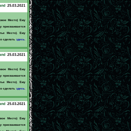
and
25.03.2021
рвое Место) Ему
му присваивается
тье Место). Ему
ко сделать
здесь
.
and
25.03.2021
рвое Место) Ему
му присваивается
тье Место). Ему
ко сделать
здесь
.
and
25.03.2021
рвое Место) Ему
му присваивается