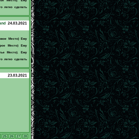
ье Место). Ему
о легко сделать
and
24.03.2021
рвое Место) Ему
рое Место) Ему
тье Место). Ему
о легко сделать
23.03.2021
25
26
27
28