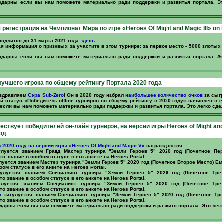
одарны если вы нам поможете материально ради поддержки и развитья портала. Эт
регистрация на Чемпионат Мира по игре «Heroes Of Might and Magic III» on l
родлится до 31 марта 2021 года
здесь
.
я информация о призовых за участите в этом турнире: за первое место - 5000 злотых 
одарны если вы нам поможете материально ради поддержки и развитья портала. Эт
учшего игрока по общему рейтингу Портала 2020 года
оздравляем
Сэра Sub-Zero
! Он в 2020 году набрал
наибольшее количество очков
за сыг
й статус «Победитель offline турниров по общему рейтингу в 2020 году» начислен в е
если вы нам поможете материально ради поддержки и развитья портала. Это легко сд
чествует победителей он-лайн турниров, на версии игры Heroes of Might an
год
в 2020 году на версии игры «Heroes Of Might and Magic V»
награждаются:
луется званием Гранд Мастер турнира "Земли Героев 5" 2020 год (Почетное Пе
о звание в особом статусе в его анкете на Heroes Portal.
луется званием Мастер турнира "Земли Героев 5" 2020 год (Почетное Второе Место) Е
бом статусе в его анкете на Heroes Portal.
улуется званием Специалист турнира "Земли Героев 5" 2020 год (Почетное Тре
о звание в особом статусе в его анкете на Heroes Portal.
луется званием Специалист турнира "Земли Героев 5" 2020 год (Почетное Тре
о звание в особом статусе в его анкете на Heroes Portal.
n
титулуется званием Специалист турнира "Земли Героев 5" 2020 год (Почетное Тре
о звание в особом статусе в его анкете на Heroes Portal.
дарны если вы нам поможете материально ради поддержки и развитя портала. Это лег