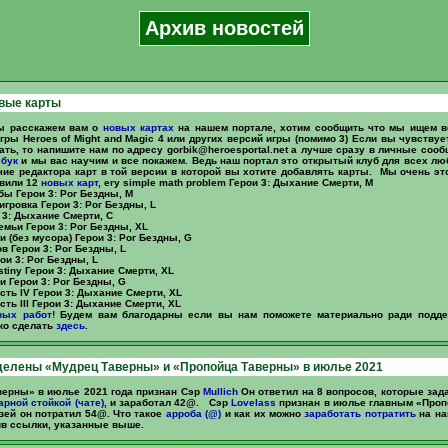
Архив новостей
вые карты
ы расскажем вам о
новых картах
на нашем портале, хотим сообщить что мы ищем в
игры Heroes of Might and Magic 4 или других версий игры (помимо 3) Если вы чувствуе
ать, то напишите нам по адресу
gorbik@heroesportal.net
а лучше сразу в личные соо
сбук
и мы вас научим и все покажем. Ведь наш портал это открытый клуб для всех лю
чие редактора карт в той версии в которой вы хотите добавлять карты. Мы очень это
авили 12
новых карт
, ery simple math problem Герои 3: Дыхание Смерти, M
ы Герои 3: Рог Бездны, M
гровка Герои 3: Рог Бездны, L
 3: Дыхание Смерти, C
емьи Герои 3: Рог Бездны, XL
и (без мусора) Герои 3: Рог Бездны, G
в Герои 3: Рог Бездны, L
ои 3: Рог Бездны, L
estiny Герои 3: Дыхание Смерти, XL
и Герои 3: Рог Бездны, G
сть IV Герои 3: Дыхание Смерти, XL
ть III Герои 3: Дыхание Смерти, XL
ых работ!
Будем вам благодарны если вы нам поможете материально ради подде
гко сделать
здесь
.
делены «Мудрец Таверны» и «Пропойца Таверны» в июлье 2021
ерны» в июлье 2021 года признан Сэр
Mullich
Он ответил на 8 вопросов, которые за
арной стойкой (чате)
, и заработал 42@. Сэр
Lovelass
признан в июлье главным «Проп
зей он потратил 54@. Что такое
арроба (@)
и как их можно
заработать
потратить
на на
ив ссылки, указанные выше.