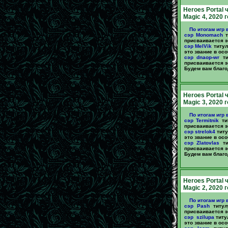
Heroes Portal 
Magic 4, 2020 
По итогам игр 
сэр Monomach
т
присваивается эт
сэр MelVik
титул
это звание в осо
сэр dnaop-wr
ти
присваивается эт
Будем вам благо
Heroes Portal 
Magic 3, 2020 
По итогам игр 
сэр Termitnik
ти
присваивается эт
сэр strelok4
титу
это звание в осо
сэр Zlatovlas
ти
присваивается эт
Будем вам благо
Heroes Portal 
Magic 2, 2020 
По итогам игр 
сэр Pash
титул
присваивается эт
сэр szilupa
титу
это звание в осо