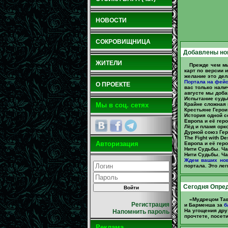
НОВОСТИ
СОКРОВИЩНИЦА
Добавлены но
ЖИТЕЛИ
Прежде чем м
карт по версии 
желание это дел
Портала на фей
О ПРОЕКТЕ
вас только нали
августе мы доб
Испытание судьб
Крайне сложная и
Мы в соц. сетях
Крестьяне Герои
История одной с
Европа и её геро
Лёд и пламя орко
Дурной союз Гер
The Fight with D
Авторизация
Европа и её геро
Нити Судьбы. Ча
Нити Судьбы. Час
Ждем ваших нов
портала. Это ле
Сегодня Опре
«Мудрецом Тав
Регистрация
и Барменша за
б
На угощения дру
Напомнить пароль
прочтете, посет
Реклама