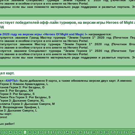
уется званием Специалист турнира "Земли Героев 2" 2020 год (Почетное Трет
о звание в особом статусе в его анкете на Heroes Portal.
одарны если вы нам поможете материально ради поддержки и развитья портала. Эт
чествует победителей офф-лайн турниров, на версии игры Heroes of Might 
год
в 2020 году на версии игры «Heroes Of Might and Magic I»
награждаются:
улуется званием Гранд Мастер турнира "Земли Героев 1" 2020 год (Почетное Пе
о звание в особом статусе в его анкете на Heroes Portal.
итулуется званием Мастер турнира "Земли Героев 1" 2020 год (Почетное Вто
о звание в особом статусе в его анкете на Heroes Portal.
луется званием Специалист турнира "Земли Героев 1" 2020 год (Почетное Тре
о звание в особом статусе в его анкете на Heroes Portal.
одарны если вы нам поможете материально ради поддержки и развитья портала. Эт
ел карт.
дел
«КАРТЫ»
было добавлено 9 карта, а также обновлены версии двух карт. А именно:
s Герои 3: Клинок Армагеддона, L
танов Герои 3: Рог Бездны, G
рои 3: Рог Бездны, XH
Герои 3: Рог Бездны, S
оиск Пса Герои 3: Рог Бездны, S
 Герои 3: Дыхание Смерти, XL
ллича Герои 3: Дыхание Смерти, M
и 3: Возрождение Эрафии, L
ои 3: Дыхание Смерти, L
ы карт:
orest
ых работ!
2
3
4
5
6
7
8
9
10
11
12
13
14
15
16
17
18
19
20
21
22
23
24