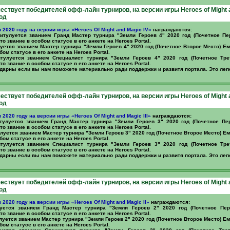
чествует победителей офф-лайн турниров, на версии игры Heroes of Might 
год
в 2020 году на версии игры «Heroes Of Might and Magic IV»
награждаются:
итулуется званием Гранд Мастер турнира "Земли Героев 4" 2020 год (Почетное Пе
о звание в особом статусе в его анкете на Heroes Portal.
уется званием Мастер турнира "Земли Героев 4" 2020 год (Почетное Второе Место) Е
бом статусе в его анкете на Heroes Portal.
тулуется званием Специалист турнира "Земли Героев 4" 2020 год (Почетное Тре
о звание в особом статусе в его анкете на Heroes Portal.
дарны если вы нам поможете материально ради поддержки и развитя портала. Это лег
чествует победителей офф-лайн турниров, на версии игры Heroes of Might 
год
в 2020 году на версии игры «Heroes Of Might and Magic III»
награждаются:
тулуется званием Гранд Мастер турнира "Земли Героев 3" 2020 год (Почетное Пе
о звание в особом статусе в его анкете на Heroes Portal.
луется званием Мастер турнира "Земли Героев 3" 2020 год (Почетное Второе Место) Е
бом статусе в его анкете на Heroes Portal.
тулуется званием Специалист турнира "Земли Героев 3" 2020 год (Почетное Тре
о звание в особом статусе в его анкете на Heroes Portal.
дарны если вы нам поможете материально ради поддержки и развитя портала. Это лег
чествует победителей офф-лайн турниров, на версии игры Heroes of Might 
год
в 2020 году на версии игры «Heroes Of Might and Magic II»
награждаются:
уется званием Гранд Мастер турнира "Земли Героев 2" 2020 год (Почетное Пе
о звание в особом статусе в его анкете на Heroes Portal.
луется званием Мастер турнира "Земли Героев 2" 2020 год (Почетное Второе Место) Е
бом статусе в его анкете на Heroes Portal.