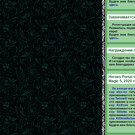
Будем вам благ
здесь
.
Заканчивается 
Регистрация п
Появилась перва
евро)
Будем вам благ
здесь
.
Награждения л
Сегодня мы п
И сегодня особы
вам благодарны 
Heroes Portal 
Magic 5, 2020 
По итогам игр 
сэр alex-nv
титу
присваивается эт
сэр TwisteR
титу
это звание в осо
сэр Kir9xmi
тит
присваивается эт
сэр Stiletto
титу
присваивается эт
сэр KillAndActio
присваивается эт
Будем вам благо