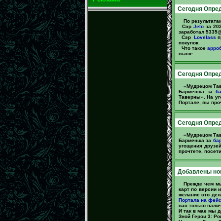
Сегодня Опред
По результата
Сэр
Jelo
за 202
заработал 5335@
Сэр
Lovelass
п
покупок.
Что такое
арроб
выше.
Сегодня Опре
«Мудрецом Тав
Барменша за
б
Таверны». На уг
Портале, вы про
Сегодня Опред
«Мудрецом Тав
Барменша за
бар
угощения друзе
прочтете, посет
Добавлены но
Прежде чем м
карт по версии 
желание это дел
Портала на фей
вас только нали
И так в мае мы 
Зной Герои 3: Ро