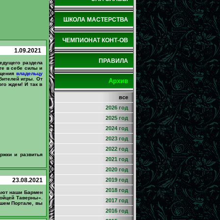
ШКОЛА МАСТЕРСТВА
ЧЕМПИОНАТ КОНТ-ОВ
1.09.2021
ПРАВИЛА
едущего раздела
те в себе силы и
бщения
владельцу
бителей игры. От
Архив
го ждем! И так в
все
2026 год
2025 год
2024 год
2023 год
2022 год
ржки и развитья
2021 год
2020 год
23.08.2021
2019 год
2018 год
дают наши Бармен
ойцей Таверны».
2017 год
шем Портале, вы
2016 год