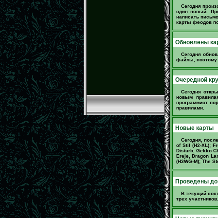
Сегодня произ
один новый. Пр
написать письм
карты феодов по
Обновлены кар
Сегодня обно
файлы, поэтому 
Очередной кру
Сегодня откр
новым правила
программист по
правилами.
Новые карты
Сегодня, посл
of Stil (H2-XL); 
Disturb, Gekko Ch
Ereje, Dragon Lan
(H3WG-M); The Sto
Проведены до
В текущий сос
трех участников