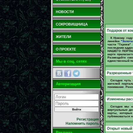
НОВОСТИ
СОКРОВИЩНИЦА
Подарок от ко
ЖИТЕЛИ
К Новому году
линейка
"Золота
части "Героев"
последним аддон
О ПРОЕКТЕ
НАШЕГО ПОРТАЛА
карте прилагает
Размещайте сво
единственный п
Мы в соц. сетях
Разрешенные 
Сегодня чуть
Авторизация
жителей портал
понимание. Реко
Изменены расц
Сегодня мы н
виртуальные де
карты, которые
публиковаться н
Регистрация
Напомнить пароль
Открыт новый 
Реклама