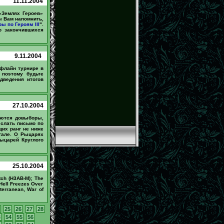
11.11.2004
«Землях Героев»
ы Вам напомнить,
ы по Героям III
".
о закончившихся
9.11.2004
флайн турнире в
 поэтому будьте
дведения итогов
27.10.2004
яются довыборы,
ыслать письмо по
их ранг не ниже
тале. О Рыцарях
ыцарей Круглого
25.10.2004
ch (H3AB-M); The
Hell Freezes Over
terranean, War of
25
26
27
28
3
54
55
56