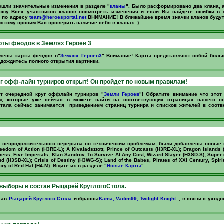
ошли значительные изменения в разделе "
кланы
". Было расформировано два клана, 
ошу Всех участников кланов посмотреть изменения и если Вы найдете ошибки в 
о по адресу
team@heroesportal.net
ВНИМАНИЕ! В ближайшее время значки кланов будут
этому просим Вас проверить наличие себя в кланах :)
ты феодов в Землях Героев 3
влены карты феодов в"
Землях Героев3
" Внимание! Карты представляют собой боль
дождитесь полного открытия картинки.
г офф-лайн турниров открыт! Он пройдет по новым правилам!
ыт очередной круг оффлайн турниров "
Земли Героев
"! Обратите внимание что этот
м, которые уже сейчас в можете найти на соответвующих страницах нашего по
ртала сейчас занимается приведением страниц турнира и списков жителей в соотв
е непродолжительного перерыва по техническим проблемам, были добавлены новые 
Freedom of Action (H3RE-L); A Kivaladsztott, Prince of Outcasts (H3RE-XL); Dragon Islands
ess, Five Imperials, Klan Sandrov, To Survive At Any Cost, Wizard Slayer (H3SD-S); Super
d (H3SD-XL); Crisis of Destiny (H3WG-S); Land of the Babes, Pirates of XXI Century, Spiri
ry of Red Hat (H4-M). Ищите их в разделе "
Новые Карты
".
выборы в состав Рыцарей КруглогоСтола.
тав
Рыцарей Круглого Стола
избранны
Kama, Vadim99, Twilight Knight
, в связи с уходо
.