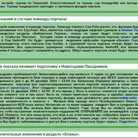
он-лайн турнир по Героеям3. Ответственный за турнир сэр Armagedda как всегда
ира
. Турнир традиционно проходит с призовым фондом портала
енения в составе команды портала!
ошли изменения в команде портала. Команду покинул Сэр Poly-master, его функции бу
 Напоминаю что Сэр Pater Alex, является также ведущим оффлай турниров в
Землях Ге
оящегося раздела «Библиотеки Героев», теперь он также будет отвечать за в
 и «События Портала». Сегодня также в команду разработчиков портала вошел оди
и 4 Сэр Vadim99. Он будет заниматься ведением офф-лайн турниров в
Землях Гер
уководитель этого портала Сэр Gorbik, в турнирной части портала теперь будет з
игроками. Все присланные турнирные сейвы перенаправлены Vadim99, все вопр
роям 4 теперь следует направлять по адресу. Эбаут нашего портала скоро будет обнов
.
 портала начинает подготовку к Новогодним Праздникам.
аздники приближаются! Заканчивающийся год является 5 годом со дня основания п
 решила преподнести Вам сюрприз в виде новогодней лотереи для ВСЕХ зарегистрир
дняшнего дня и до 30 декабря 2004 г. 23:59 (по Киевскому (Украина) времени, а име
еменем портала) все зарегистрированные жители портала получают в свою анк
рок от магистрата»
, Этот «подарок» является Новогодней Лотерей. И может быть акт
после 31 декабря 2004 г. 23:59. В это время у Всех в анкетах появится опция актив
ки помните что в них могут быть не только приятные сюрпризы в арробах (вирту
ые имеют хождение на нашем портале), феодах или артефактах для нашего
офф-лайн 
ние неприятности и пакости :) . Желаем Вам прежде всего Незабываемого Нового 
адывается ВСЯ наша жизнь! Несмотря на то какие подарки ожидают Вас в сундуках 
пользователей) Мы желаем Вам Удачного Нового Года. Если Вы не любите рисков
ть себе настроение нежелательным подарком НЕ ОТКРЫВАЙТЕ (не активируйте сунду
й. Помните, что вся наша жизнь это игра а на этом портале мы собрались играть :) Н
ТРАЦИИ! И не регистрируйте анкеты двойники, только ради того чтобы поучаствова
и Вы будете заблокированы и доступ Вам к нашему порталу будет закрыт.
Подробнее
чительные изменения в разделе «Кланы».