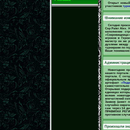
Открыт новый 
участников
турн
!Внимание изм
Сегодня произ
Сэр Pater Alex.
наполнение стр
«Сокровищница»
игроков в Геро
магистр он же р
дуэлями между 
турнирами по ге
Ваше понимание
Администрация
Новогодние пр
нашего портала
портала. С сего
официальным вр
артефакт
«Пода
самостоятельно 
Открывая подар
единицах котор
всякие новогод
впечатлений скл
Замков (анкет 
случайно омрачи
сам через 14 дне
ПРАВИЛАХ РЕГИС
противном случа
Произошли зна