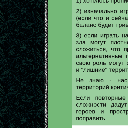
1) хотелось пропи
2) изначально и
(если что и сейч
баланс будет при
3) если играть н
зла могут плотн
сложиться, что п
альтернативные 
свою роль могут 
и "лишние" терри
Не знаю - наск
территорий крити
Если повторные
сложности даду
героев и прост
поправить.