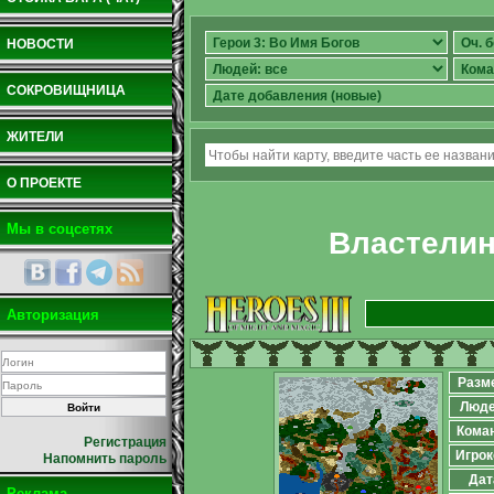
НОВОСТИ
СОКРОВИЩНИЦА
ЖИТЕЛИ
О ПРОЕКТЕ
Мы в соцсетях
Властелин
Авторизация
Разм
Люд
Кома
Регистрация
Игрок
Напомнить пароль
Дат
Реклама