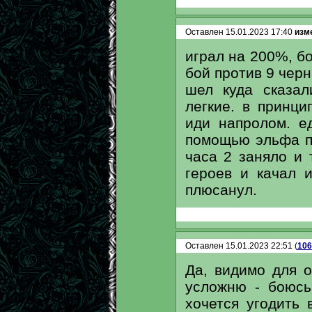
Оставлен 15.01.2023 17:40
изме
играл на 200%, б
бой против 9 чер
шел куда сказал
легкие. в принц
иди напролом. е
помощью эльфа п
часа 2 заняло и 
героев и качал 
плюсанул.
Оставлен 15.01.2023 22:51 (
106
Да, видимо для о
усложню - боюсь
хочется угодить 