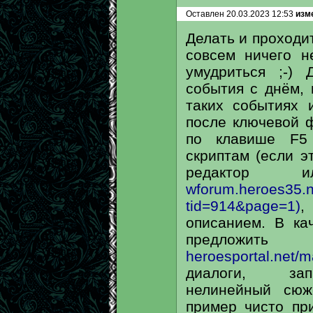
Оставлен 20.03.2023 12:53
изме
Делать и проходит
совсем ничего н
умудриться ;-) 
события с днём, 
таких событиях 
после ключевой ф
по клавише F5
скриптам (если э
редактор и
wforum.heroes35.n
tid=914&page=1)
,
описанием. В ка
предложит
heroesportal.net/
диалоги, зап
нелинейный сюж
пример чисто пр