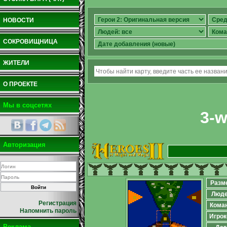
НОВОСТИ
СОКРОВИЩНИЦА
ЖИТЕЛИ
О ПРОЕКТЕ
Мы в соцсетях
3-w
Авторизация
Разм
Люд
Регистрация
Кома
Напомнить пароль
Игрок
Реклама