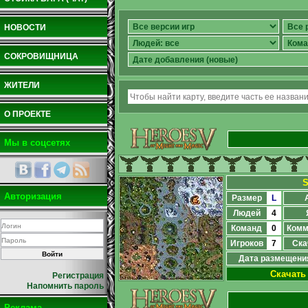
НОВОСТИ
СОКРОВИЩНИЦА
ЖИТЕЛИ
О ПРОЕКТЕ
Мы в соцсетях
S
Авторизация
Размер
L
Людей
4
Команд
0
Комм
Игроков
7
Ска
Дата размещени
Скачать
Регистрация
Напомнить пароль
Реклама