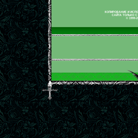
КОПИРОВАНИЕ И ИСП
САЙТА ТОЛЬКО С
© 1999-