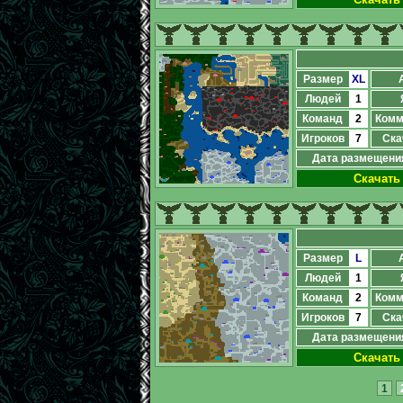
Размер
XL
Людей
1
Команд
2
Комм
Игроков
7
Ска
Дата размещени
Скачать
Размер
L
Людей
1
Команд
2
Комм
Игроков
7
Ска
Дата размещени
Скачать
1