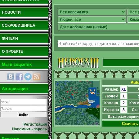
НОВОСТИ
СОКРОВИЩНИЦА
ЖИТЕЛИ
О ПРОЕКТЕ
Мы в соцсетях
Aut
Авторизация
Размер
XL
Людей
1
Команд
2
Комм
Игроков
8
Ска
Дата размещени
Скачать
Регистрация
Напомнить пароль
Реклама