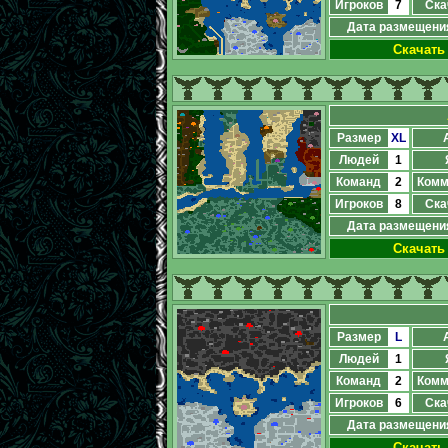
Игроков
7
Ска
Дата размещени
Скачать
Размер
XL
Людей
1
Команд
2
Комм
Игроков
8
Ска
Дата размещени
Скачать
Размер
L
Людей
1
Команд
2
Комм
Игроков
6
Ска
Дата размещени
Скачать