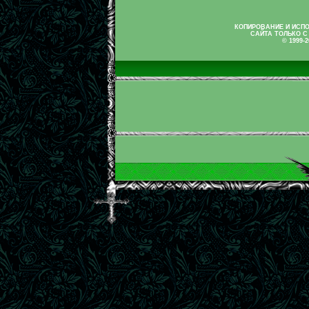
КОПИРОВАНИЕ И ИСП
САЙТА ТОЛЬКО С
© 1999-