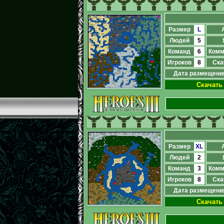
Размер
L
Людей
5
Команд
6
Комм
Игроков
8
Ска
Дата размещени
Скачать
Размер
XL
Людей
2
Команд
3
Комм
Игроков
8
Ска
Дата размещени
Скачать