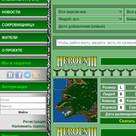
НОВОСТИ
СОКРОВИЩНИЦА
ЖИТЕЛИ
О ПРОЕКТЕ
Мы в соцсетях
Авторизация
Размер
L
Людей
8
Команд
0
Комм
Игроков
8
Ска
Дата размещени
Скачать
Регистрация
Напомнить пароль
Реклама