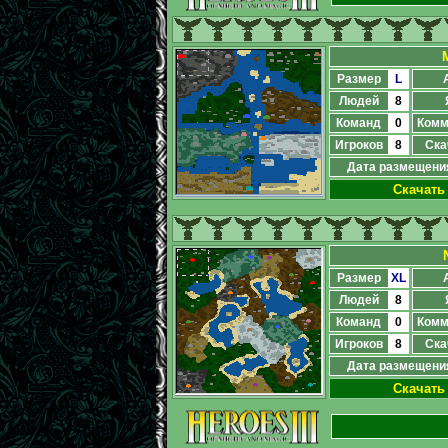
Размер
L
Людей
8
Команд
0
Комм
Игроков
8
Ска
Дата размещени
Скачать
Размер
XL
Людей
8
Команд
0
Комм
Игроков
8
Ска
Дата размещени
Скачать