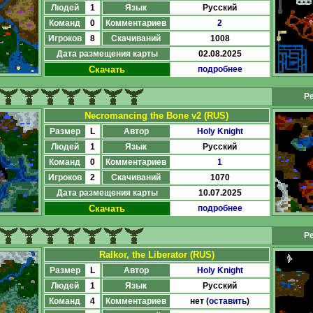
Людей
1
Язык
Русский
Команд
0
Комментариев
2
Игроков
8
Скачиваний
1008
Дата размещения карты
02.08.2025
Скачать
подробнее
Ре
Necromancing the Bone v2 (RUS)
Размер
L
Автор
Holy Knight
Людей
1
Язык
Русский
Команд
0
Комментариев
1
Игроков
2
Скачиваний
1070
Дата размещения карты
10.07.2025
Скачать
подробнее
Ре
Ralkor, the Liberator (RUS)
Размер
L
Автор
Holy Knight
Людей
1
Язык
Русский
Команд
4
Комментариев
нет (
оставить
)