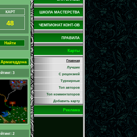
КАРТ
ШКОЛА МАСТЕРСТВА
48
ЧЕМПИОНАТ КОНТ-ОВ
ПРАВИЛА
Найти
Карты
Главная
 Армагеддона
Лучшие
йтинг: 3
С рецензией
Турнирные
Топ авторов
Топ комментаторов
Добавить карту
Реклама
йтинг: 2