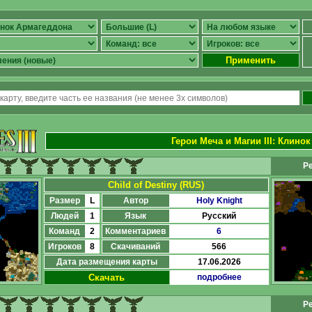
Применить
Герои Меча и Магии III
:
Клинок
Ре
Child of Destiny (RUS)
Размер
L
Автор
Holy Knight
Людей
1
Язык
Русский
Команд
2
Комментариев
6
Игроков
8
Скачиваний
566
Дата размещения карты
17.06.2026
Скачать
подробнее
Ре