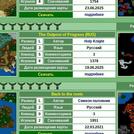
Игроков
8
Скачиваний
1754
Дата размещения карты
23.06.2025
Скачать
подробнее
Ре
The Outpost of Progress (RUS)
Размер
L
Автор
Holy Knight
Людей
3
Язык
Русский
Команд
5
Комментариев
3
Игроков
8
Скачиваний
1378
Дата размещения карты
19.06.2025
Скачать
подробнее
Ре
Back to the roots
Размер
L
Автор
Симеон паломник
Людей
2
Язык
Русский
Команд
0
Комментариев
3
Игроков
2
Скачиваний
1951
Дата размещения карты
22.03.2021
Скачать
подробнее