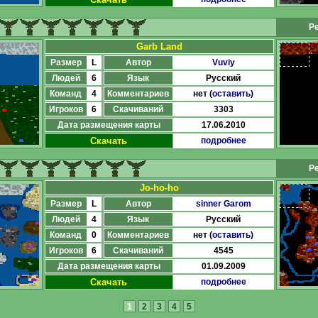
Ре
Garb Land
Размер
L
Автор
Vuviy
Людей
6
Язык
Русский
Команд
4
Комментариев
нет (
оставить
)
Игроков
6
Скачиваний
3303
Дата размещения карты
17.06.2010
Скачать
подробнее
Ре
Jo-ho-ho
Размер
L
Автор
sinner Garom
Людей
4
Язык
Русский
Команд
0
Комментариев
нет (
оставить
)
Игроков
6
Скачиваний
4545
Дата размещения карты
01.09.2009
Скачать
подробнее
1
2
3
4
5