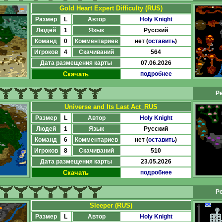
Gold Heart Expert Difficulty (RUS)
Размер
L
Автор
Holy Knight
Людей
1
Язык
Русский
Команд
0
Комментариев
нет (
оставить
)
Игроков
4
Скачиваний
564
Дата размещения карты
07.06.2026
Скачать
подробнее
Ре
Universe and Its Last Act_RUS
Размер
L
Автор
Holy Knight
Людей
1
Язык
Русский
Команд
6
Комментариев
нет (
оставить
)
Игроков
8
Скачиваний
510
Дата размещения карты
23.05.2026
Скачать
подробнее
Ре
Sleeper (RUS)
Размер
L
Автор
Holy Knight