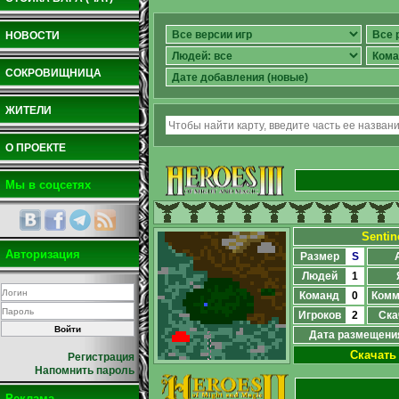
НОВОСТИ
СОКРОВИЩНИЦА
ЖИТЕЛИ
О ПРОЕКТЕ
Мы в соцсетях
Sentin
Авторизация
Размер
S
Людей
1
Команд
0
Комм
Игроков
2
Ска
Дата размещени
Скачать
Регистрация
Напомнить пароль
Реклама