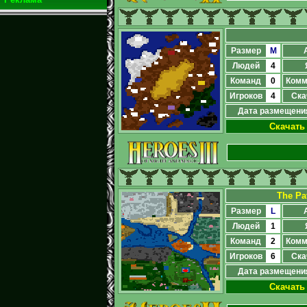
Размер
M
Людей
4
Команд
0
Комм
Игроков
4
Ска
Дата размещени
Скачать
The Pa
Размер
L
Людей
1
Команд
2
Комм
Игроков
6
Ска
Дата размещени
Скачать