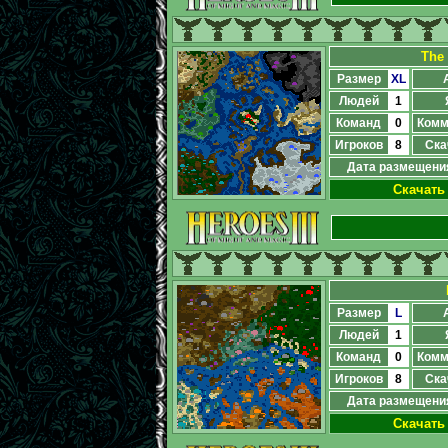
The 
Размер
XL
Людей
1
Команд
0
Комм
Игроков
8
Ска
Дата размещени
Скачать
Размер
L
Людей
1
Команд
0
Комм
Игроков
8
Ска
Дата размещени
Скачать