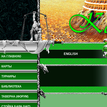
ENGLISH
НА ГЛАВНУЮ
КАРТЫ
ТУРНИРЫ
БИБЛИОТЕКА
ТАВЕРНА (ФОРУМ)
СТОЙКА БАРА (ЧАТ)