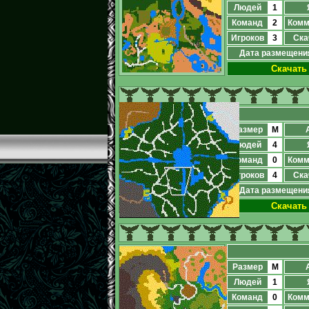
Людей
1
Команд
2
Комм
Игроков
3
Ска
Дата размещени
Скачать
Размер
M
Людей
4
Команд
0
Комм
Игроков
4
Ска
Дата размещени
Скачать
Размер
M
Людей
1
Команд
0
Комм