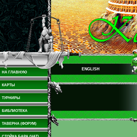
ENGLISH
НА ГЛАВНУЮ
КАРТЫ
ТУРНИРЫ
БИБЛИОТЕКА
ТАВЕРНА (ФОРУМ)
СТОЙКА БАРА (ЧАТ)