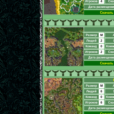
Игроков
4
Ска
Дата размещени
Скачать
Размер
M
Людей
2
Команд
0
Комм
Игроков
2
Ска
Дата размещени
Скачать
Размер
M
Людей
6
Команд
0
Комм
Игроков
6
Ска
Дата размещени
Скачать