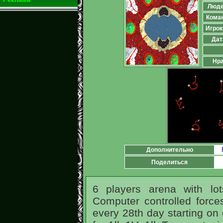
Люд
Кома
Игрок
Дат
Нра
Дополнительно
Поделиться
6 players arena with lot
Computer controlled force
every 28th day starting on