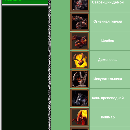
Старейший Демон
Огненная гончая
Цербер
Демонесса
Искусительница
Конь преисподней
Кошмар