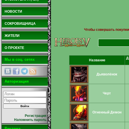
НОВОСТИ
СОКРОВИЩНИЦА
Чтобы совершать покупки
ЖИТЕЛИ
О ПРОЕКТЕ
Д
Мы в соц. сетях
Название
Дьяволёнок
Авторизация
Черт
Огненный Демон
Регистрация
Напомнить пароль
Реклама