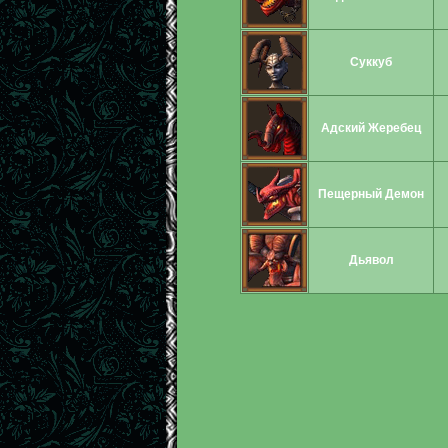
Суккуб
Адский Жеребец
Пещерный Демон
Дьявол