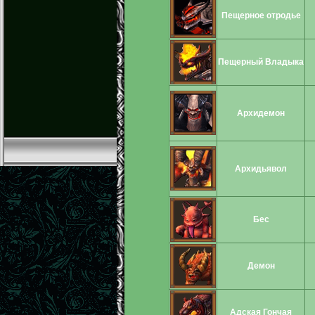
Пещерное отродье
Пещерный Владыка
Архидемон
Архидьявол
Бес
Демон
Адская Гончая