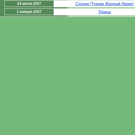
24 июля 2007
Соседи (Турнир Жадный Назир)
1 января 2007
Троица