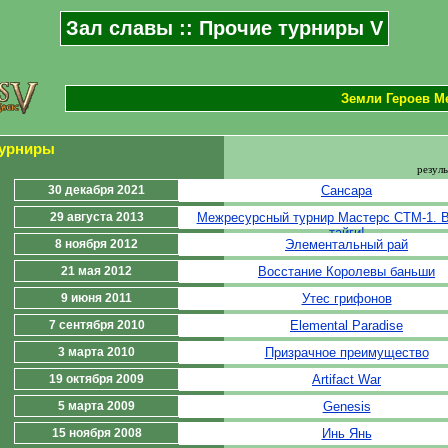
Зал славы :: Прочие турниры V
Земли Героев М
турниры
резуль
30 декабря 2021
Сансара
29 августа 2013
Межресурсный турнир Мастерс СTM-1. В
тайги!
8 ноября 2012
Элементальный рай
21 мая 2012
Восстание Королевы баньши
9 июня 2011
Утес грифонов
7 сентября 2010
Elemental Paradise
3 марта 2010
Призрачное преимущество
19 октября 2009
Artifact War
5 марта 2009
Genesis
15 ноября 2008
Инь Янь