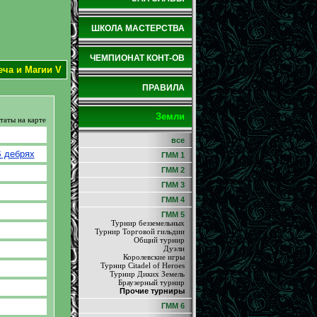
ШКОЛА МАСТЕРСТВА
ЧЕМПИОНАТ КОНТ-ОВ
еча и Магии V
ПРАВИЛА
Земли
таты на карте
все
 дебрях
ГММ 1
ГММ 2
ГММ 3
ГММ 4
ГММ 5
Турнир безземельных
Турнир Торговой гильдии
Общий турнир
Дуэли
Королевские игры
Турнир Citadel of Heroes
Турнир Диких Земель
Браузерный турнир
Прочие турниры
ГММ 6