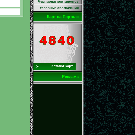
Чемпионат континентов
Условные обозначения
Карт на Портале
Каталог карт
Реклама