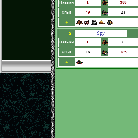
Навыки
1
388
Опыт
49
23
+
Spy
2
Навыки
1
0
Опыт
16
185
+