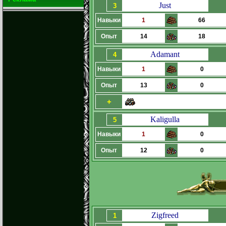
Just
3
Навыки
1
66
Опыт
14
18
Adamant
4
Навыки
1
0
Опыт
13
0
+
Kaligulla
5
Навыки
1
0
Опыт
12
0
Zigfreed
1