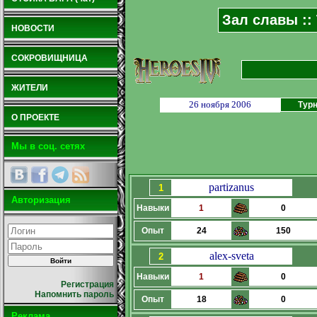
Зал славы ::
НОВОСТИ
СОКРОВИЩНИЦА
ЖИТЕЛИ
26 ноября 2006
Турн
О ПРОЕКТЕ
Мы в соц. сетях
partizanus
1
Авторизация
Навыки
1
0
Опыт
24
150
alex-sveta
2
Навыки
1
0
Регистрация
Напомнить пароль
Опыт
18
0
Реклама