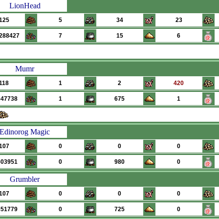
LionHead
125
5
34
23
288427
7
15
6
Mumr
118
1
2
420
647738
1
675
1
Edinorog Magic
107
0
0
0
503951
0
980
0
Grumbler
107
0
0
0
851779
0
725
0