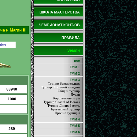
ШКОЛА МАСТЕРСТВА
ЧЕМПИОНАТ КОНТ-ОВ
а и Магии III
ПРАВИЛА
ders
Земли
все
ГММ 1
ГММ 2
ГММ 3
Турнир безземельных
Турнир Торговой гильдии
88940
Общий турнир
Дуэли
Королевские игры
1000
Турнир Citadel of Heroes
Турнир Диких Земель
Браузерный турнир
Прочие турниры
ГММ 4
ГММ 5
289
ГММ 6