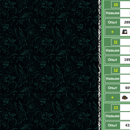
10
Навыки
Опыт
28
+
11
Навыки
Опыт
19
12
Навыки
Опыт
60
+
13
Навыки
Опыт
43