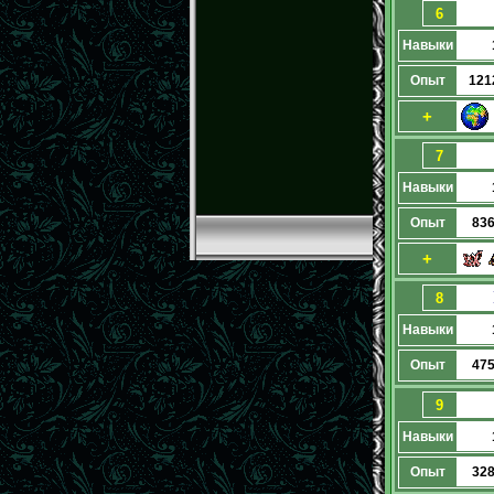
6
Навыки
Опыт
121
+
7
Навыки
Опыт
83
+
8
Навыки
Опыт
47
9
Навыки
Опыт
32