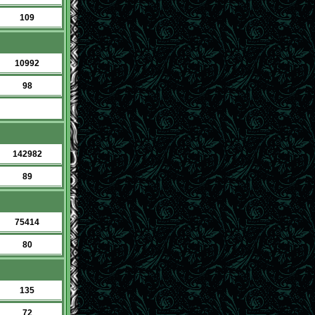
109
10992
98
142982
89
75414
80
135
72