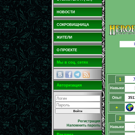
НОВОСТИ
СОКРОВИЩНИЦА
ЖИТЕЛИ
О ПРОЕКТЕ
Мы в соц. сетях
1
Авторизация
Навыки
Опыт
351
+
2
Регистрация
Напомнить пароль
Навыки
Реклама