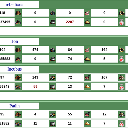
rebellious
118
0
0
0
037495
0
2207
0
Ton
104
474
84
164
585883
0
74
5
Incubus
97
143
72
107
59848
59
13
7
Patlin
95
4
55
12
31882
11
11
7