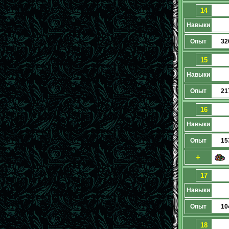
14
Навыки
Опыт
32
15
Навыки
Опыт
21
16
Навыки
Опыт
15
+
17
Навыки
Опыт
10
18