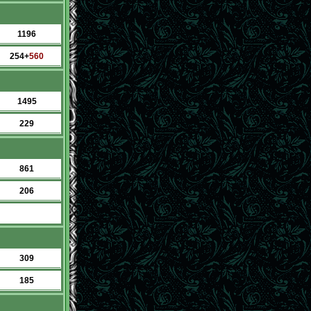
1196
254+
560
1495
229
861
206
309
185