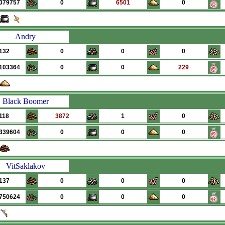
079757
0
6501
0
Andry
132
0
0
0
103364
0
0
229
Black Boomer
118
3872
1
0
339604
0
0
0
VitSaklakov
137
0
0
0
750624
0
0
0