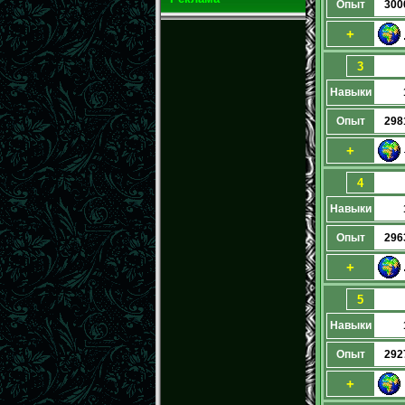
Опыт
300
+
3
Навыки
Опыт
298
+
4
Навыки
Опыт
296
+
5
Навыки
Опыт
292
+