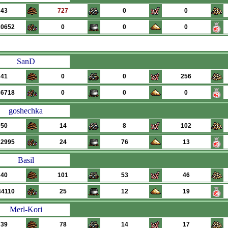
43
727
0
0
20652
0
0
0
SanD
41
0
0
256
66718
0
0
0
goshechka
50
14
8
102
22995
24
76
13
Basil
40
101
53
46
44110
25
12
19
Merl-Kori
39
78
14
17