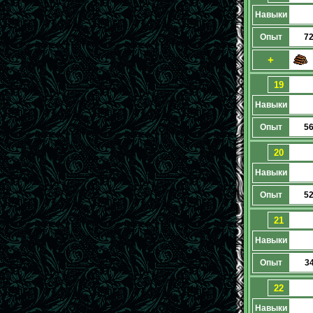
Навыки
Опыт
7
+
19
Навыки
Опыт
5
20
Навыки
Опыт
5
21
Навыки
Опыт
3
22
Навыки