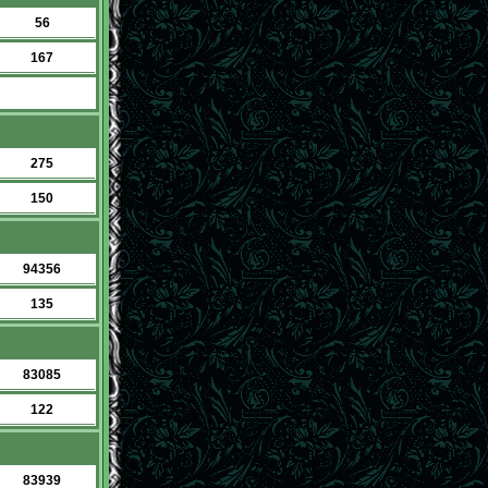
56
167
275
150
94356
135
83085
122
83939