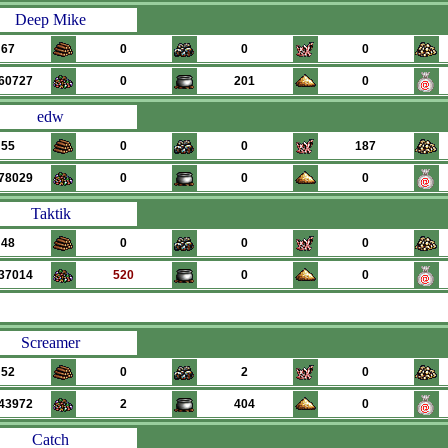
Deep Mike
67
0
0
0
60727
0
201
0
edw
55
0
0
187
78029
0
0
0
Taktik
48
0
0
0
37014
520
0
0
Screamer
52
0
2
0
43972
2
404
0
Catch