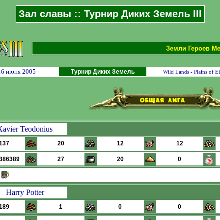
Зал славы :: Турнир Диких Земель III
Земли Героев Меч
16 июня 2005
Турнир Диких Земель
Wild Lands - Plains of El
Xavier Teodonius
137
20
12
12
386389
27
20
0
Harry Potter
189
1
0
0