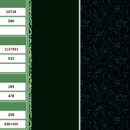
10718
590
1147883
531
189
478
258
430+
400