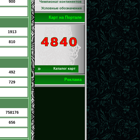
900
Чемпионат континентов
Условные обозначения
Карт на Портале
1913
810
Каталог карт
492
Реклама
729
758176
656