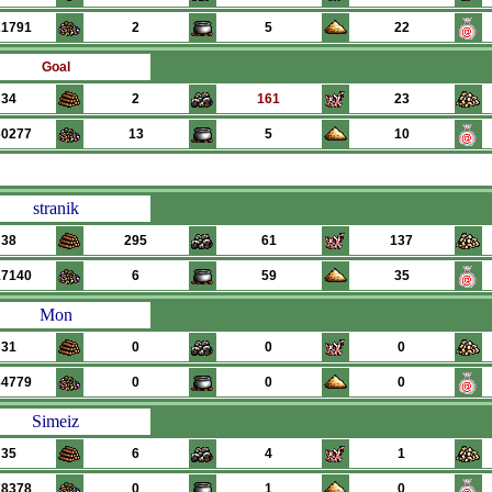
21791
2
5
22
Goal
34
2
161
23
60277
13
5
10
stranik
38
295
61
137
17140
6
59
35
Mon
31
0
0
0
84779
0
0
0
Simeiz
35
6
4
1
78378
0
1
0