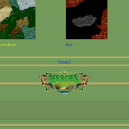
делец феода:
Pups
Герои 3