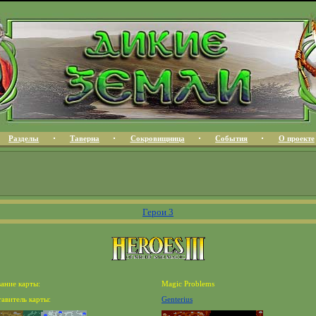
Разделы
Таверна
Сокровищница
События
О проекте
Герои 3
ание карты:
Magic Problems
авитель карты:
Genterius