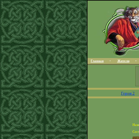
Главная
Жители
Герои 2
Назв
Сост