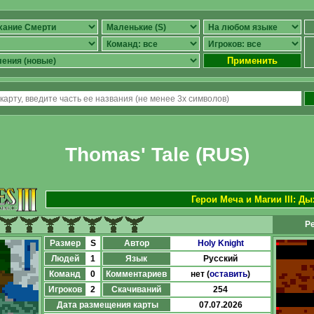
Применить
Thomas' Tale (RUS)
Герои Меча и Магии III: Д
Ре
Размер
S
Автор
Holy Knight
Людей
1
Язык
Русский
Команд
0
Комментариев
нет (
оставить
)
Игроков
2
Скачиваний
254
Дата размещения карты
07.07.2026