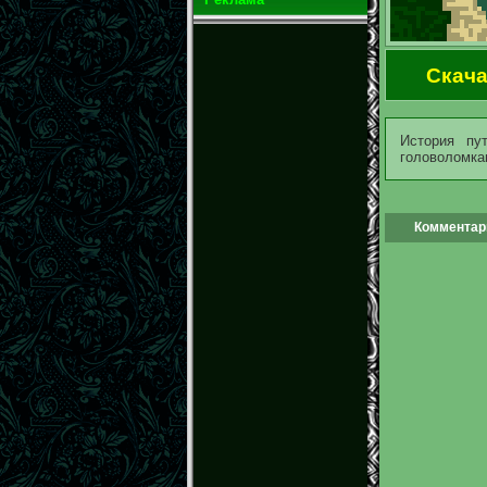
Скача
История пу
головоломкам
Комментари