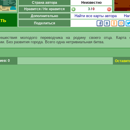
Страна автора
Неизвестно
Нравится / Не нравится
3
/
0
Найти все карты автора
Нап
Дополнительно
ть
Поделиться
тешествия молодого переводчика на родину своего отца. Карта 
и. Без развития города. Всего одна нетривиальная битва.
ев: 0
Оставит