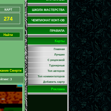
КАРТ
ШКОЛА МАСТЕРСТВА
274
ЧЕМПИОНАТ КОНТ-ОВ
ПРАВИЛА
Найти
Карты
Главная
Лучшие
С рецензией
Турнирные
ыхание Смерти
Топ авторов
Топ комментаторов
йтинг:
3
Добавить карту
Реклама