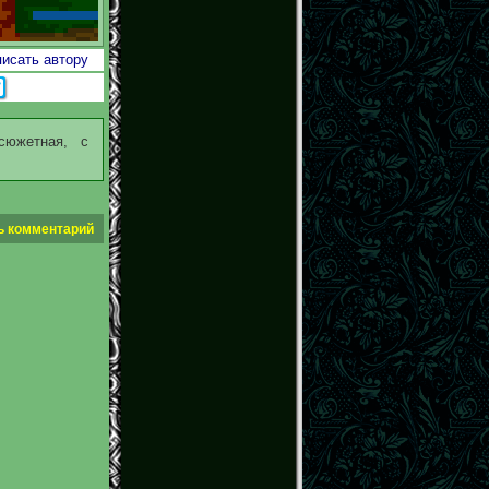
исать автору
сюжетная, с
ь комментарий