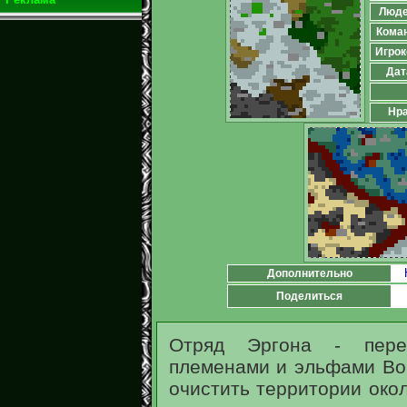
Люд
Кома
Игрок
Дат
Нра
Дополнительно
Поделиться
Отряд Эргона - пере
племенами и эльфами Вор
очистить территории око