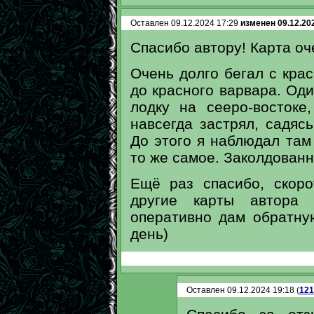
Оставлен 09.12.2024 17:29
изменен 09.12.20
Спасибо автору! Карта оч
Очень долго бегал с кра
до красного варвара. Оди
лодку на сееро-востоке
навсегда застрял, садяс
До этого я наблюдал там
то же самое. Заколдованн
Ещё раз спасибо, скоро
другие карты автора 
оперативно дам обратную
день)
Оставлен 09.12.2024 19:18 (
121