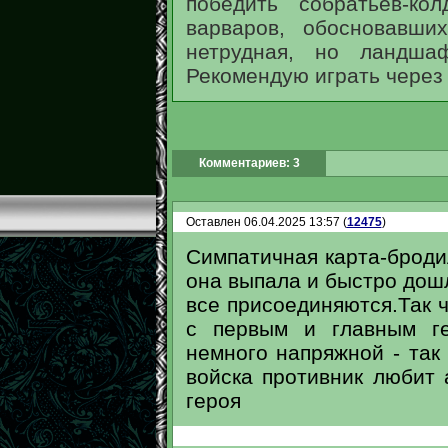
победить собратьев-ко
варваров, обосновавши
нетрудная, но ландша
Рекомендую играть через 
Комментариев: 3
Оставлен 06.04.2025 13:57 (
12475
)
Симпатичная карта-броди
она выпала и быстро дошла
все присоединяются.Так 
с первым и главным ге
немного напряжной - так 
войска противник любит 
героя