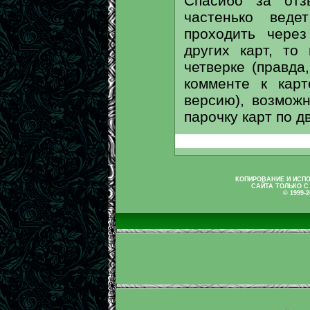
Спасибо за отз
частенько веде
проходить через
других карт, то
четверке (правда
комменте к кар
версию), возмож
парочку карт по д
КОПИРОВАНИЕ И ИСП
САЙТА ТОЛЬКО С
© 1999-