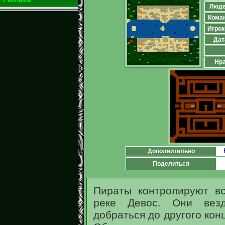
Люд
Кома
Игрок
Дат
Нра
Дополнительно
Поделиться
Пираты контролируют в
реке Девос. Они везд
добраться до другого кон