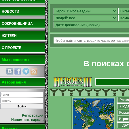
НОВОСТИ
СОКРОВИЩНИЦА
ЖИТЕЛИ
О ПРОЕКТЕ
Мы в соцсетях
В поисках
Авторизация
Разм
Люд
Кома
Регистрация
Игрок
Напомнить пароль
Дат
Реклама