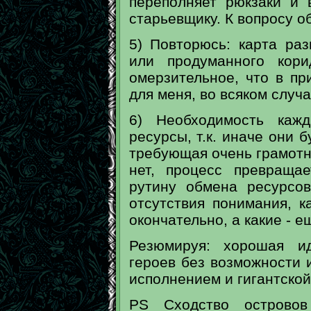
переполняет рюкзаки и 
старьевщику. К вопросу о
5) Повторюсь: карта ра
или продуманного кори
омерзительное, что в пр
для меня, во всяком случа
6) Необходимость каж
ресурсы, т.к. иначе они 
требующая очень грамотно
нет, процесс превраща
рутину обмена ресурсо
отсутствия понимания, к
окончательно, а какие - е
Резюмируя: хорошая и
героев без возможности 
исполнением и гигантской
PS Сходство острово