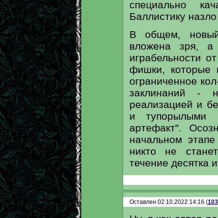
специально ка
Баллистику назло 
В общем, новый
вложена зря, а
играбельности о
фишки, которые 
ограниченное кол
заклинаний - н
реализацией и б
и тупорылыми 
артефакт". Осоз
начальном этапе
никто не стане
течение десятка и
Оставлен 02.10.2022 14:16 (
103