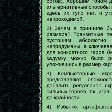
ботов). Хорошим тоном д
альтернативные способы 
здесь их тупо нет, и у
непроходимой.
2) Зачем в принципе бы
размера? Транзитные п
пустошам абсолютно 
непродуманы, а ключевая
для конкретного героя 
задумку можно было ре
уложившись в размер карт
3) Компьютерные иг
представляют сложно
добавить регулярное ск
сильных героев, т.к. игр
до крайности.
4) Избыток артефакто