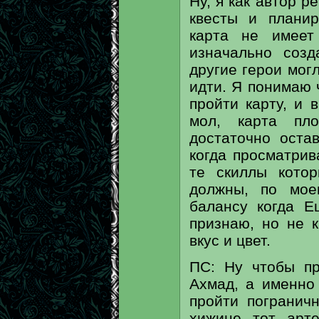
Ну, я как автор р
квесты и планир
карта не имеет
изначально созд
другие герои мог
идти. Я понимаю 
пройти карту, и 
мол, карта пло
достаточно оста
когда просматри
те скиллы кото
должны, по мое
балансу когда Е
признаю, но не к
вкус и цвет.
ПС: Ну чтобы пр
Ахмад, а именно
пройти погранич
хижине тот арте