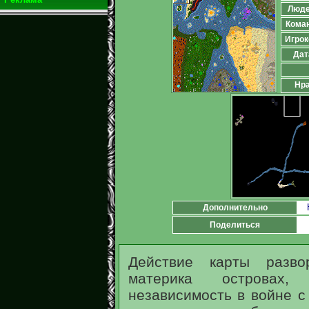
Люд
Кома
Игрок
Дат
Нра
Дополнительно
Поделиться
Действие карты разво
материка островах,
независимость в войне с