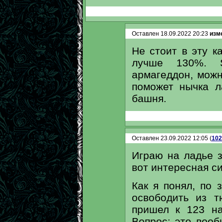
Оставлен 18.09.2022 20:23
изме
Не стоит в эту к
лучше 130%. S
армагеддон, можн
поможет нычка л
башня.
Оставлен 23.09.2022 12:05 (
102
Играю на ладье з
вот интересная с
Как я понял, по 
освободить из т
пришел к 123 на
Вопрос: это вооб