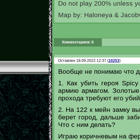
Do not play 200% unless you
Map by: Haloneya & Jacob
Комментариев: 6
Оставлен 18.09.2022 12:37 (
10253
)
Вообще не понимаю что де
1. Как убить героя Spic
армию армагом. Золотые
прохода требуют его убий
2. На 122 к мейн замку в
берет город, дальше заб
Что с ним делать?
Играю коричневым на фе