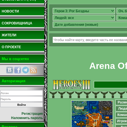
НОВОСТИ
СОКРОВИЩНИЦА
ЖИТЕЛИ
О ПРОЕКТЕ
Мы в соцсетях
Arena Of
Авторизация
Разм
Люд
Регистрация
Кома
Напомнить пароль
Игрок
Реклама