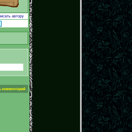
исать автору
ь комментарий