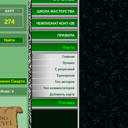
КАРТ
ШКОЛА МАСТЕРСТВА
274
ЧЕМПИОНАТ КОНТ-ОВ
ПРАВИЛА
Найти
Карты
Главная
Лучшие
С рецензией
Турнирные
ыхание Смерти
Топ авторов
Топ комментаторов
йтинг:
4
Добавить карту
Реклама