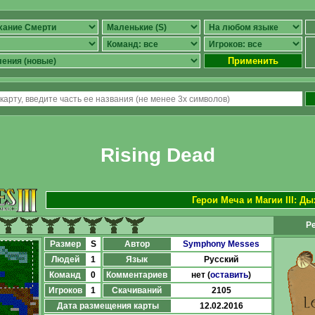
Применить
Rising Dead
Герои Меча и Магии III: Д
Ре
Размер
S
Автор
Symphony Messes
Людей
1
Язык
Русский
Команд
0
Комментариев
нет (
оставить
)
Игроков
1
Скачиваний
2105
Дата размещения карты
12.02.2016