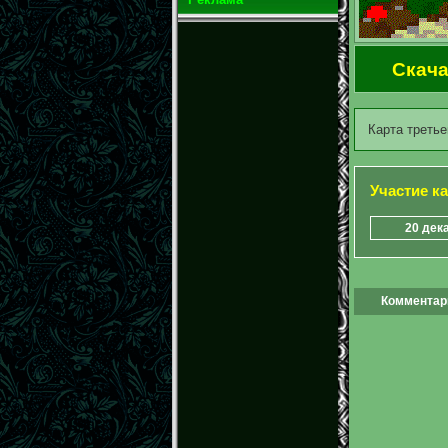
Скача
Карта третье
Участие к
20 дек
Комментари