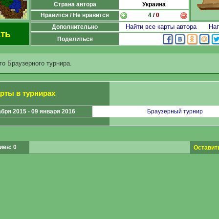
Страна автора
Украина
Нравится / Не нравится
4
/
0
Найти все карты автора
Нап
Дополнительно
ть
Поделиться
го Браузерного турнира.
арты в турнирах
абря 2015 - 09 января 2016
Браузерный турнир
ев: 0
Оставит