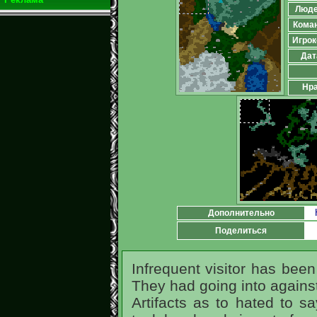
Люд
Кома
Игрок
Дат
Нра
Дополнительно
Поделиться
Infrequent visitor has been
They had going into against
Artifacts as to hated to sa