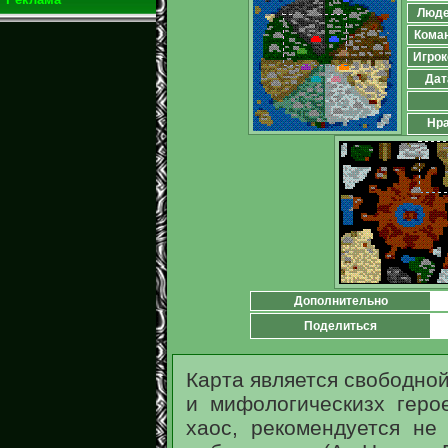
Люд
Кома
Игрок
Дат
Нра
Дополнительно
Поделиться
Карта является свободно
и мифологическизх геро
хаос, рекомендуется не