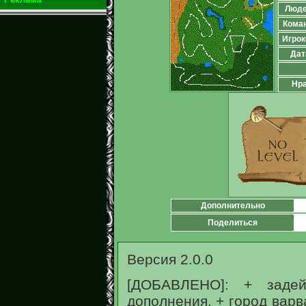
Люд
Кома
Игрок
Дат
Нра
Дополнительно
Поделиться
Версия 2.0.0
[ДОБАВЛЕНО]: + задей
дополнения. + город варв