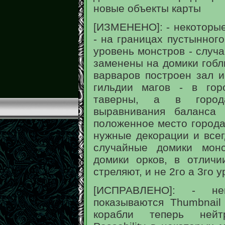
новые объекты карты
[ИЗМЕНЕНО]: - некоторые
- на границах пустынног
уровень монстров - случ
заменены на домики гобли
варваров построен зал и
гильдии магов - в гор
таверны, а в город
выравнивания баланса
положенное место города
нужные декорации и всег
случайные домики мон
домики орков, в отличи
стреляют, и не 2го а 3го у
[ИСПРАВЛЕНО]: - не
показываются Thumbnai
корабли теперь нейт