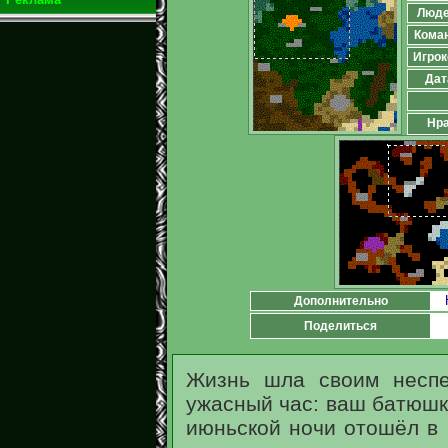
Люд
Кома
Игрок
Дат
Нра
Дополнительно
Поделиться
Жизнь шла своим неспе
ужасный час: ваш батюшк
июньской ночи отошёл в 