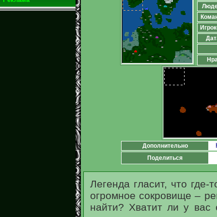
Люд
Кома
Игрок
Дат
Нра
Дополнительно
Поделиться
Легенда гласит, что где-
огромное сокровище – ре
найти? Хватит ли у вас 