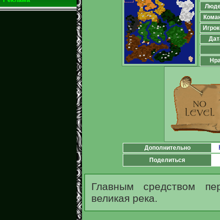
Люд
Кома
Игрок
Дат
Нра
Дополнительно
Поделиться
Главным средством пе
великая река.