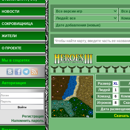
НОВОСТИ
СОКРОВИЩНИЦА
ЖИТЕЛИ
О ПРОЕКТЕ
Мы в соцсетях
Авторизация
Размер
XL
Людей
1
Команд
6
Комм
Игроков
8
Ска
Дата размещени
Скачать
Регистрация
Напомнить пароль
Реклама