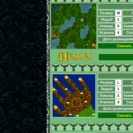
Размер
M
Людей
1
Команд
0
Комм
Игроков
4
Ска
Дата размещени
Скачать
Размер
L
Людей
1
Команд
2
Комм
Игроков
4
Ска
Дата размещени
Скачать