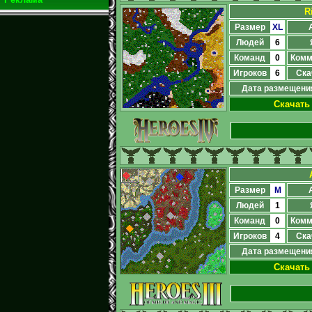
R
Размер
XL
Людей
6
Команд
0
Комм
Игроков
6
Ска
Дата размещени
Скачать
Размер
M
Людей
1
Команд
0
Комм
Игроков
4
Ска
Дата размещени
Скачать