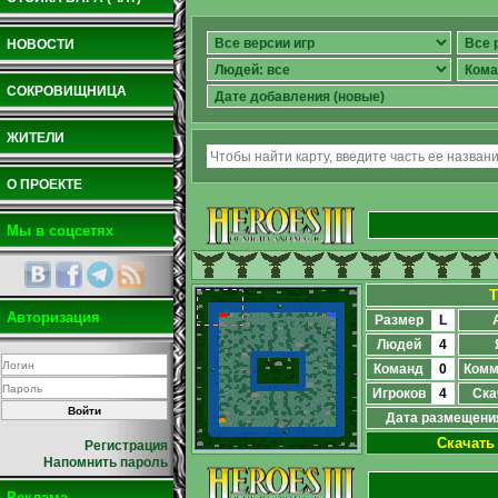
НОВОСТИ
СОКРОВИЩНИЦА
ЖИТЕЛИ
О ПРОЕКТЕ
Мы в соцсетях
Т
Авторизация
Размер
L
Людей
4
Команд
0
Комм
Игроков
4
Ска
Дата размещени
Скачать
Регистрация
Напомнить пароль
Реклама