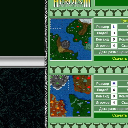
Тун
Размер
L
Людей
3
Команд
0
Комм
Игроков
4
Ска
Дата размещени
Скачать
Размер
M
Людей
4
Команд
0
Комм
Игроков
4
Ска
Дата размещени
Скачать