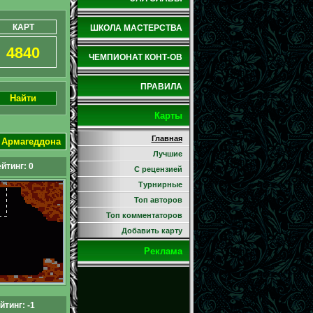
КАРТ
ШКОЛА МАСТЕРСТВА
4840
ЧЕМПИОНАТ КОНТ-ОВ
ПРАВИЛА
Найти
Карты
Главная
 Армагеддона
Лучшие
йтинг: 0
С рецензией
Турнирные
Топ авторов
Топ комментаторов
Добавить карту
Реклама
йтинг: -1