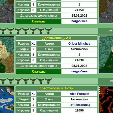
Команд
3
Комментариев
1
Игроков
8
Скачиваний
21350
Дата размещения карты
25.01.2002
Скачать
подробнее
Ре
Достижение_v.2.0
Размер
XL
Автор
Grigor Minchev
Людей
2
Язык
Английский
Команд
3
Комментариев
4
Игроков
8
Скачиваний
21638
Дата размещения карты
25.01.2002
Скачать
подробнее
Ре
Крестоносец и Титан
Размер
XL
Автор
Alex Purgalin
Людей
2
Язык
Английский
Команд
4
Комментариев
нет (
оставить
)
Игроков
8
Скачиваний
11096