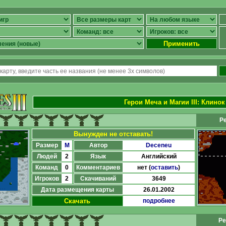
Применить
Герои Меча и Магии III
:
Клинок
Ре
Вынужден не отставать!
Размер
M
Автор
Deceneu
Людей
2
Язык
Английский
Команд
0
Комментариев
нет (
оставить
)
Игроков
2
Скачиваний
3649
Дата размещения карты
26.01.2002
Скачать
подробнее
Ре