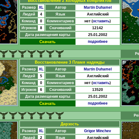
Восстановление 2 холодных конфликтов
Размер
XL
Автор
Martin Duhamel
Людей
4
Язык
Английский
Команд
0
Комментариев
нет (
оставить
)
Игроков
8
Скачиваний
12142
Дата размещения карты
25.01.2002
Скачать
подробнее
Ре
Восстановление 3 Пламя надежды
Размер
XL
Автор
Martin Duhamel
Людей
5
Язык
Английский
Команд
0
Комментариев
нет (
оставить
)
Игроков
6
Скачиваний
13520
Дата размещения карты
25.01.2002
Скачать
подробнее
Ре
Дерзость
Размер
XL
Автор
Grigor Minchev
Людей
2
Язык
Английский