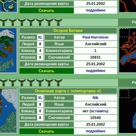
Дата размещения карты
25.01.2002
Скачать
подробнее
Ре
Остров Бетани
Размер
XL
Автор
Paul Harrelson
Людей
8
Язык
Английский
Команд
4
Комментариев
1
Игроков
8
Скачиваний
16931
Дата размещения карты
25.01.2002
Скачать
подробнее
Ре
Отличная карта с телепортами v1
Размер
XL
Автор
Nik
Людей
8
Язык
Английский
Команд
0
Комментариев
нет (
оставить
)
Игроков
8
Скачиваний
10540
Дата размещения карты
25.01.2002
Скачать
подробнее