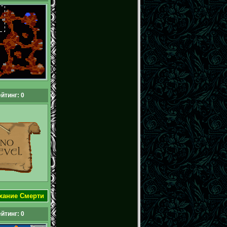
йтинг: 0
хание Смерти
йтинг: 0