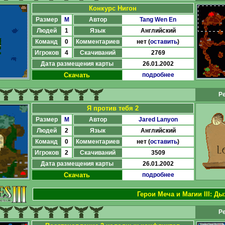
Конкурс Нигон
Размер
M
Автор
Tang Wen En
Людей
1
Язык
Английский
Команд
0
Комментариев
нет (
оставить
)
Игроков
4
Скачиваний
2769
Дата размещения карты
26.01.2002
Скачать
подробнее
Ре
Я против тебя 2
Размер
M
Автор
Jared Lanyon
Людей
2
Язык
Английский
Команд
0
Комментариев
нет (
оставить
)
Игроков
2
Скачиваний
3509
Дата размещения карты
26.01.2002
Скачать
подробнее
Герои Меча и Магии III
:
Ды
Ре