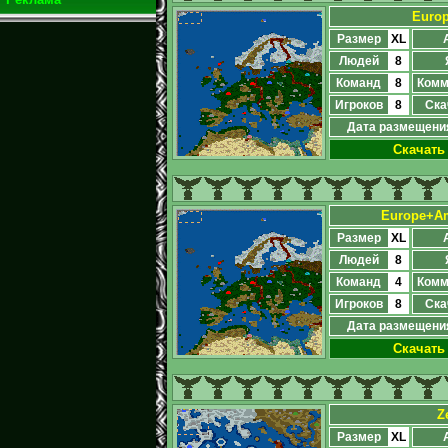
Europ
Размер
XL
Людей
8
Команд
8
Комм
Игроков
8
Ска
Дата размещени
Скачать
Europe+Ame
Размер
XL
Людей
8
Команд
4
Комм
Игроков
8
Ска
Дата размещени
Скачать
Z
Размер
XL