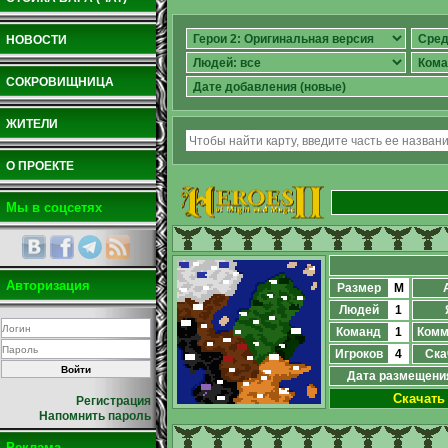
НОВОСТИ
СОКРОВИЩНИЦА
ЖИТЕЛИ
О ПРОЕКТЕ
Мы в соцсетях
Авторизация
Размер
M
Людей
1
Команд
1
Комм
Игроков
4
Ска
Дата размещени
Скачать
Регистрация
Напомнить пароль
Реклама