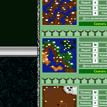
Людей
4
Команд
0
Комм
Игроков
4
Ска
Дата размещени
Скачать
Размер
M
Людей
2
Команд
0
Комм
Игроков
3
Ска
Дата размещени
Скачать
Размер
M
Людей
1
Команд
0
Комм