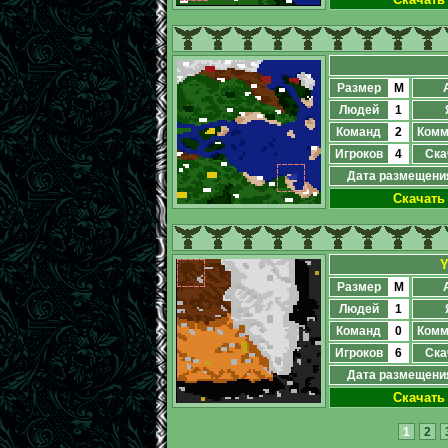
Размер
M
Людей
1
Команд
2
Комм
Игроков
4
Ска
Дата размещени
Скачать
Y
Размер
M
Людей
1
Команд
0
Комм
Игроков
6
Ска
Дата размещени
Скачать
1
2