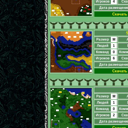
Игроков
4
Ска
Дата размещени
Скачать
S
Размер
M
Людей
1
Команд
0
Комм
Игроков
6
Ска
Дата размещени
Скачать
Размер
M
Людей
1
Команд
0
Комм
Игроков
2
Ска
Дата размещени
Скачать