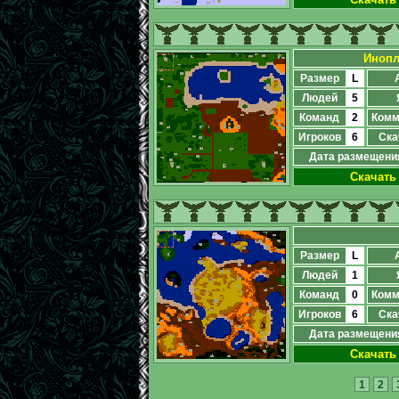
Инопл
Размер
L
Людей
5
Команд
2
Комм
Игроков
6
Ска
Дата размещени
Скачать
Размер
L
Людей
1
Команд
0
Комм
Игроков
6
Ска
Дата размещени
Скачать
1
2