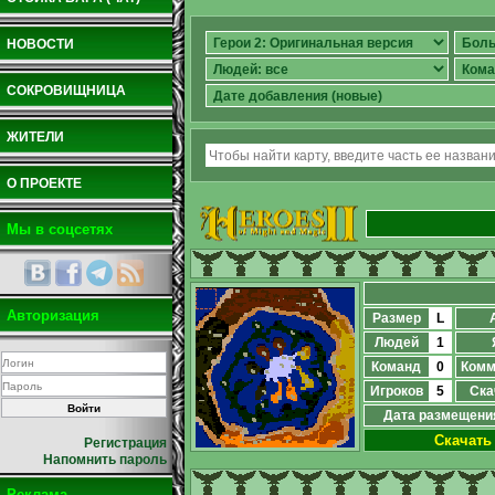
НОВОСТИ
СОКРОВИЩНИЦА
ЖИТЕЛИ
О ПРОЕКТЕ
Мы в соцсетях
Авторизация
Размер
L
Людей
1
Команд
0
Комм
Игроков
5
Ска
Дата размещени
Скачать
Регистрация
Напомнить пароль
Реклама