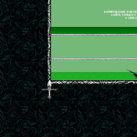
КОПИРОВАНИЕ И ИСП
САЙТА ТОЛЬКО С
© 1999-