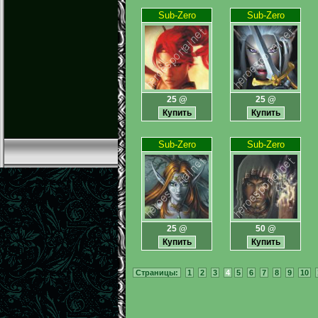
Sub-Zero
Sub-Zero
25 @
25 @
Sub-Zero
Sub-Zero
25 @
50 @
Страницы:
1
2
3
4
5
6
7
8
9
10