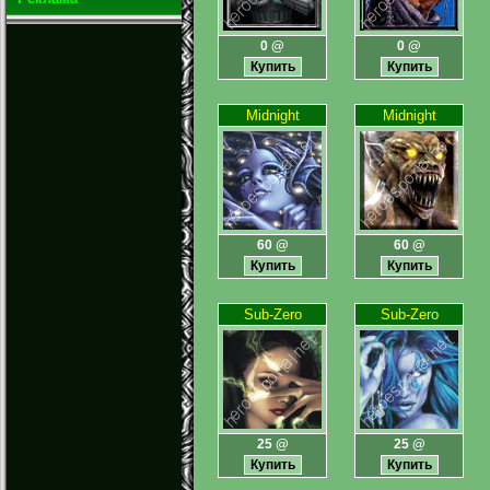
0 @
0 @
Midnight
Midnight
60 @
60 @
Sub-Zero
Sub-Zero
25 @
25 @