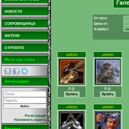
Гале
НОВОСТИ
От кого:
СОКРОВИЩНИЦА
Цена от:
Атрибут:
ЖИТЕЛИ
О ПРОЕКТЕ
unitron
unitron
Мы в соц. сетях
Авторизация
0 @
0 @
unitron
unitron
Регистрация
Напомнить пароль
Реклама