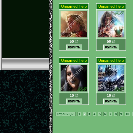
Unnamed Hero
Unnamed Hero
50 @
50 @
Unnamed Hero
Unnamed Hero
10 @
10 @
Страницы:
1
2
3
4
5
6
7
8
9
10