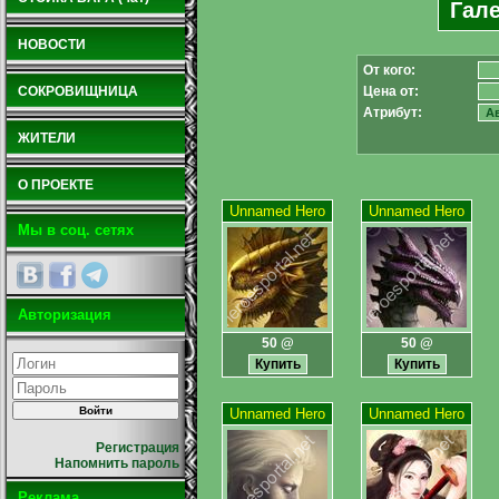
Гале
НОВОСТИ
От кого:
СОКРОВИЩНИЦА
Цена от:
Атрибут:
ЖИТЕЛИ
О ПРОЕКТЕ
Unnamed Hero
Unnamed Hero
Мы в соц. сетях
Авторизация
50 @
50 @
Unnamed Hero
Unnamed Hero
Регистрация
Напомнить пароль
Реклама