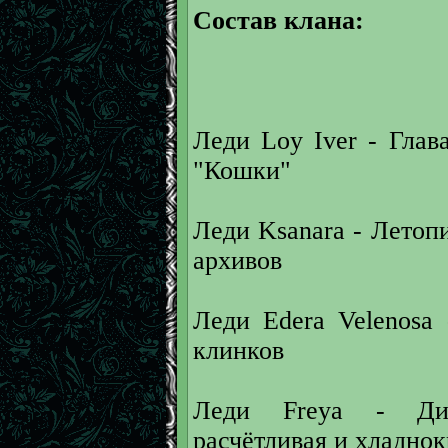
Состав клана:
Леди Loy Iver - Глав
"Кошки"
Леди Ksanara - Летоп
архивов
Леди Edera Velenosa
клинков
Леди Freya - Дип
расчётливая и хладно