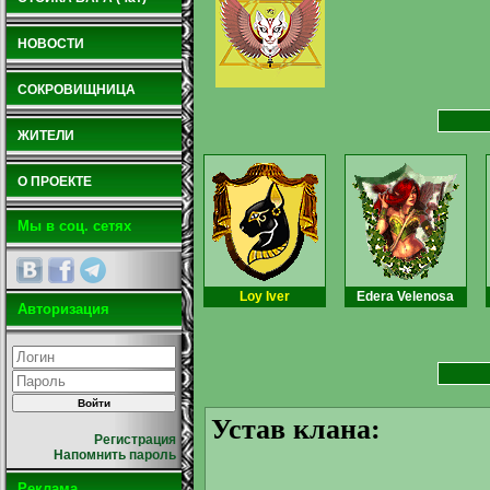
НОВОСТИ
СОКРОВИЩНИЦА
ЖИТЕЛИ
О ПРОЕКТЕ
Мы в соц. сетях
Loy Iver
Edera Velenosa
Авторизация
Устав клана:
Регистрация
Напомнить пароль
Реклама