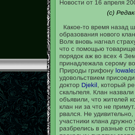
Новости от 16 апреля 20
(с) Реда
Какое-то время назад 
образования нового клан
Волк вновь нагнал страх
что с помощью товарище
порядок аж во всех 4 Зе
принадлежала серому вол
Природы грифону
lowale
удовольствием присоед
доктор
Djekil
, который р
скальпеля. Клан назвали
объявили, что жителей к
клан ни за что не примут
рвался. Не удивительно,
участники клана дружно 
разбрелись в разные сто